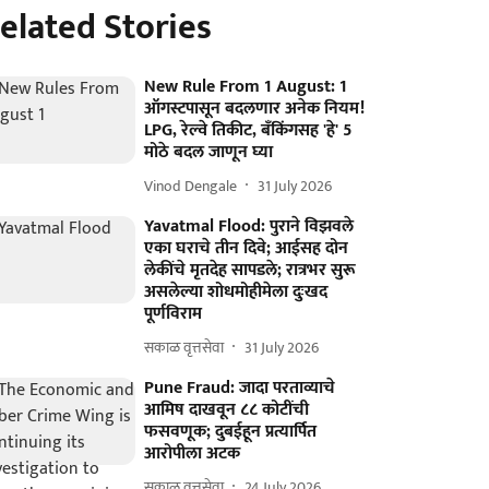
elated Stories
New Rule From 1 August: 1
ऑगस्टपासून बदलणार अनेक नियम!
LPG, रेल्वे तिकीट, बँकिंगसह 'हे' 5
मोठे बदल जाणून घ्या
Vinod Dengale
31 July 2026
Yavatmal Flood: पुराने विझवले
एका घराचे तीन दिवे; आईसह दोन
लेकींचे मृतदेह सापडले; रात्रभर सुरू
असलेल्या शोधमोहीमेला दुःखद
पूर्णविराम
सकाळ वृत्तसेवा
31 July 2026
Pune Fraud: जादा परताव्याचे
आमिष दाखवून ८८ कोटींची
फसवणूक; दुबईहून प्रत्यार्पित
आरोपीला अटक
सकाळ वृत्तसेवा
24 July 2026