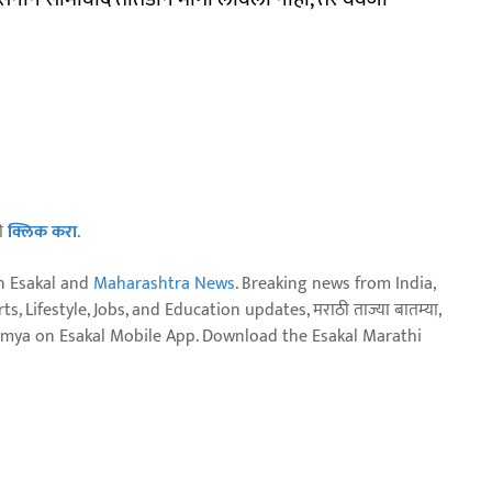
ठी
क्लिक करा
.
n Esakal and
Maharashtra News
. Breaking news from India,
, Lifestyle, Jobs, and Education updates, मराठी ताज्या बातम्या,
aja batmya on Esakal Mobile App. Download the Esakal Marathi