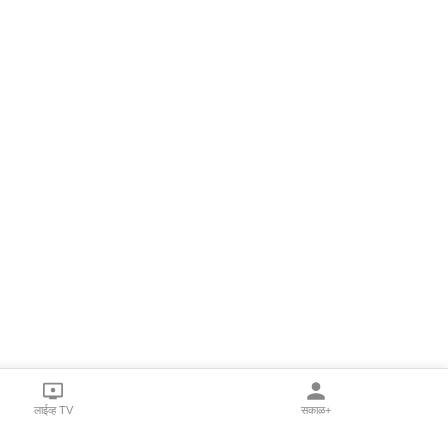
लाईव्ह TV
सकाळ+