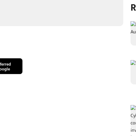
R
ferred
oogle