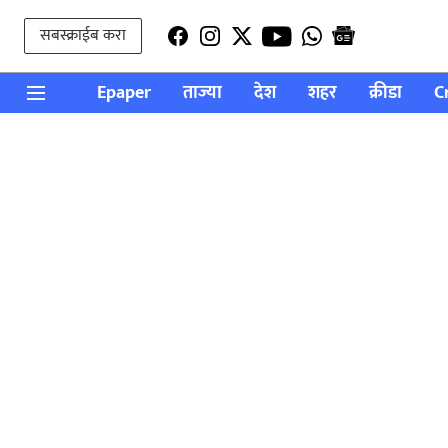
सबस्क्राईब करा
Epaper
ताज्या
देश
शहर
क्रीडा
C