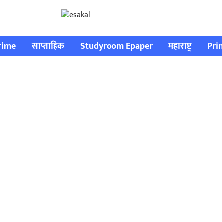
rime
साप्ताहिक
Studyroom Epaper
महाराष्ट्र
Pri