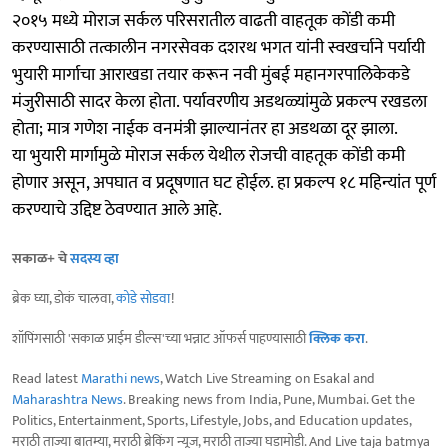
२०१५ मध्ये मोराज सर्कल परिसरातील वाढती वाहतूक कोंडी कमी
करण्यासाठी तत्कालीन नगरसेवक दशरथ भगत यांनी स्वखर्चाने पर्यायी
भुयारी मार्गाचा आराखडा तयार करून नवी मुंबई महानगरपालिकेकडे
मंजुरीसाठी सादर केला होता. पर्यावरणीय अडथळ्यांमुळे प्रकल्प रखडला
होता; मात्र गणेश नाईक वनमंत्री झाल्यानंतर हा अडथळा दूर झाला.
या भुयारी मार्गामुळे मोराज सर्कल येथील रोजची वाहतूक कोंडी कमी
होणार असून, अपघात व प्रदूषणात घट होईल. हा प्रकल्प १८ महिन्यांत पूर्ण
करण्याचे उद्दिष्ट ठेवण्यात आले आहे.
सकाळ+ चे
सदस्य व्हा
ब्रेक घ्या, डोकं चालवा,
कोडे सोडवा
!
शॉपिंगसाठी 'सकाळ प्राईम डील्स'च्या भन्नाट ऑफर्स पाहण्यासाठी
क्लिक करा
.
Read latest
Marathi news
, Watch Live Streaming on Esakal and
Maharashtra News
. Breaking news from India, Pune, Mumbai. Get the
Politics, Entertainment, Sports, Lifestyle, Jobs, and Education updates,
मराठी ताज्या बातम्या, मराठी ब्रेकिंग न्यूज, मराठी ताज्या घडामोडी. And Live taja batmya