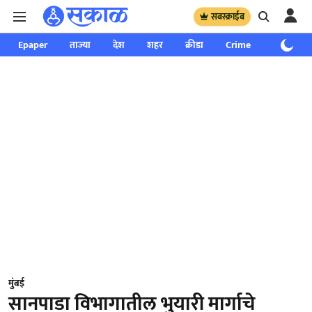
सबस्क्राईब
Epaper
ताज्या
देश
शहर
क्रीडा
Crime
साप्ताहिक
मुंबई
सानपाडा विभागातील भुयारी मार्गाचे