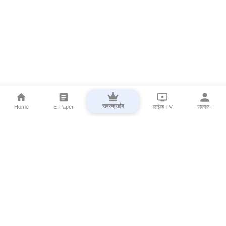
सबस्क्राईब
Home
E-Paper
लाईव्ह TV
सकाळ+
⌄
Marathi News