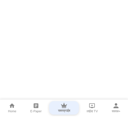
सबस्क्राईब
Home
E-Paper
लाईव्ह TV
सकाळ+