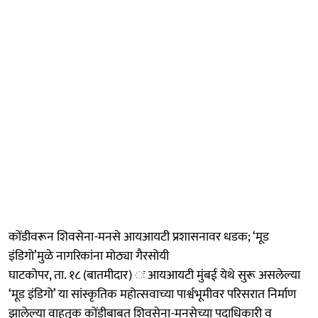
कोंडीवरून शिवसेना-मनसे आयआयटी प्रशासनावर धडक; ‘मूड
इंडिगो’मुळे नागरिकांना मोठ्या गैरसोयी
घाटकोपर, ता. १८ (बातमीदार) ः आयआयटी मुंबई येथे सुरू असलेल्या
‘मूड इंडिगो’ या सांस्कृतिक महोत्सवाच्या पार्श्वभूमीवर परिसरात निर्माण
झालेल्या वाहतूक कोंडीबाबत शिवसेना-मनसेच्या पदाधिकारी व