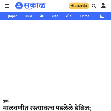
सबस्क्राईब
Epaper
ताज्या
देश
शहर
क्रीडा
Crime
साप्ताहिक
मुंबई
मालवणीत रस्त्यावरच पडलेले डेब्रिज;