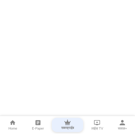
सबस्क्राईब
Home
E-Paper
लाईव्ह TV
सकाळ+