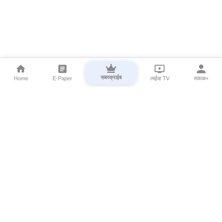
सबस्क्राईब
Home
E-Paper
लाईव्ह TV
सकाळ+
⌄
Marathi News
⌄
About Esakal