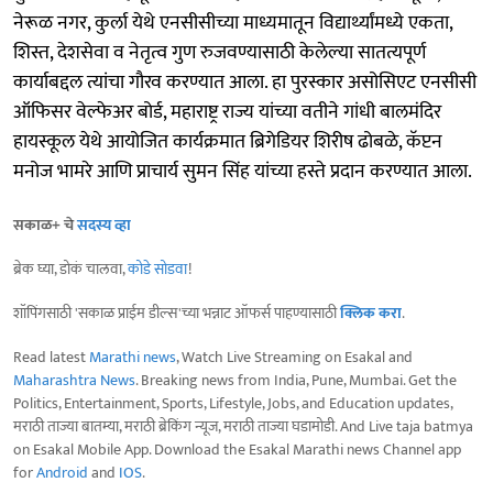
नेरूळ नगर, कुर्ला येथे एनसीसीच्या माध्यमातून विद्यार्थ्यांमध्ये एकता,
शिस्त, देशसेवा व नेतृत्व गुण रुजवण्यासाठी केलेल्या सातत्यपूर्ण
कार्याबद्दल त्यांचा गौरव करण्यात आला. हा पुरस्कार असोसिएट एनसीसी
ऑफिसर वेल्फेअर बोर्ड, महाराष्ट्र राज्य यांच्या वतीने गांधी बालमंदिर
हायस्कूल येथे आयोजित कार्यक्रमात ब्रिगेडियर शिरीष ढोबळे, कॅप्टन
मनोज भामरे आणि प्राचार्य सुमन सिंह यांच्या हस्ते प्रदान करण्यात आला.
सकाळ+ चे
सदस्य व्हा
ब्रेक घ्या, डोकं चालवा,
कोडे सोडवा
!
शॉपिंगसाठी 'सकाळ प्राईम डील्स'च्या भन्नाट ऑफर्स पाहण्यासाठी
क्लिक करा
.
Read latest
Marathi news
, Watch Live Streaming on Esakal and
Maharashtra News
. Breaking news from India, Pune, Mumbai. Get the
Politics, Entertainment, Sports, Lifestyle, Jobs, and Education updates,
मराठी ताज्या बातम्या, मराठी ब्रेकिंग न्यूज, मराठी ताज्या घडामोडी. And Live taja batmya
on Esakal Mobile App. Download the Esakal Marathi news Channel app
for
Android
and
IOS
.