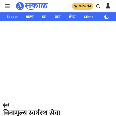
सबस्क्राईब
Epaper
ताज्या
देश
शहर
क्रीडा
Crime
साप्ताहिक
मुंबई
विनामुल्य स्वर्गरथ सेवा