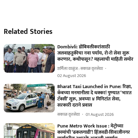
Related Stories
Dombivli: डोंबिवलीकरांसाठी
जलवाहतुकीचा नवा पर्याय, रो-रो सेवा सुरू
करणार, कधीपासून? महत्त्वाची माहिती समोर
शर्मिला वाळुंज : सकाळ वृत्तसेवा
02 August 2026
Bharat Taxi Launched in Pune: रिक्षा,
कॅबच्या मनमानीला दे धक्का! पुण्यात ‘भारत
टॅक्सी’ सुरू, अवघ्या ४ मिनिटांत सेवा,
सरकारी दराने प्रवास
सकाळ वृत्तसेवा
01 August 2026
Pune Metro Work Issue : मेट्रोच्या
कामांची ‘ढकलगाडी’! हिंजवडी-शिवाजीनगर