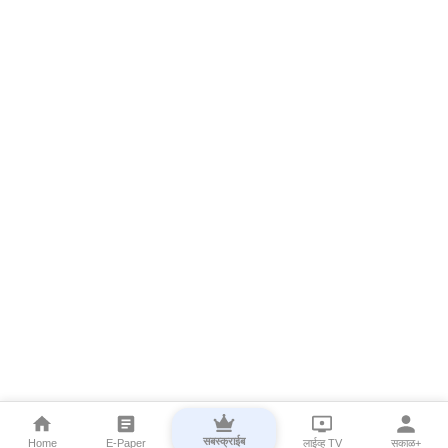
सबस्क्राईब
Home
E-Paper
लाईव्ह TV
सकाळ+