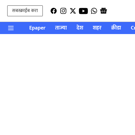
सबस्क्राईब करा
Epaper
ताज्या
देश
शहर
क्रीडा
C