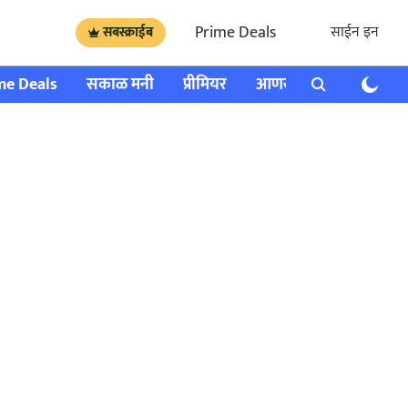
Prime Deals
साईन इन
सबस्क्राईब
me Deals
सकाळ मनी
प्रीमियर
आणखी
राशी भविष्य