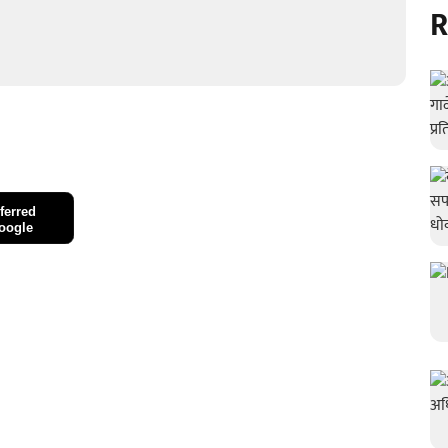
R
ferred
oogle