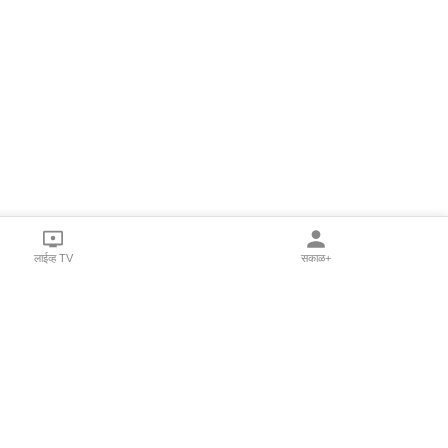
लाईव्ह TV
सकाळ+