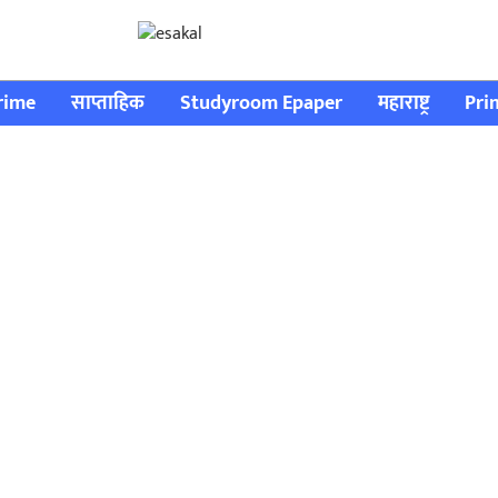
rime
साप्ताहिक
Studyroom Epaper
महाराष्ट्र
Pri