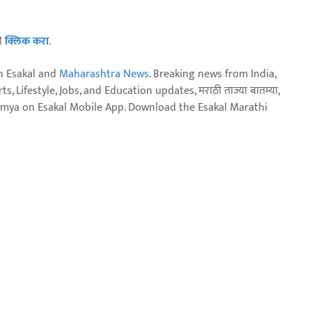
ठी
क्लिक करा
.
n Esakal and
Maharashtra News
. Breaking news from India,
, Lifestyle, Jobs, and Education updates, मराठी ताज्या बातम्या,
aja batmya on Esakal Mobile App. Download the Esakal Marathi