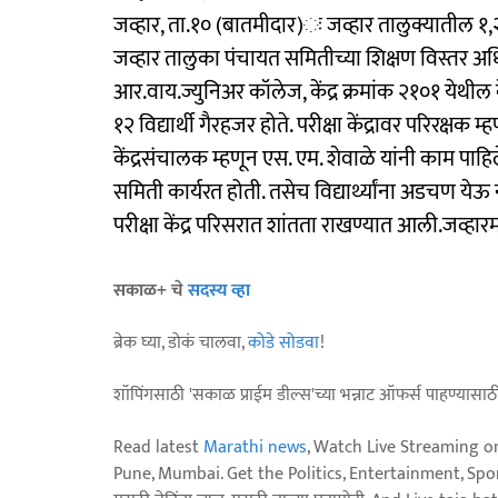
जव्हार, ता.१० (बातमीदार)ः जव्हार तालुक्यातील १,२४५
जव्हार तालुका पंचायत समितीच्या शिक्षण विस्तर अधि
आर.वाय.ज्युनिअर कॉलेज, केंद्र क्रमांक २१०१ येथील केंद
१२ विद्यार्थी गैरहजर होते. परीक्षा केंद्रावर परिरक्षक
केंद्रसंचालक म्हणून एस. एम. शेवाळे यांनी काम पाहिल
समिती कार्यरत होती. तसेच विद्यार्थ्यांना अडचण ये
परीक्षा केंद्र परिसरात शांतता राखण्यात आली.जव्हारमध्ये
सकाळ+ चे
सदस्य व्हा
ब्रेक घ्या, डोकं चालवा,
कोडे सोडवा
!
शॉपिंगसाठी 'सकाळ प्राईम डील्स'च्या भन्नाट ऑफर्स पाहण्यासा
Read latest
Marathi news
, Watch Live Streaming o
Pune, Mumbai. Get the Politics, Entertainment, Sports