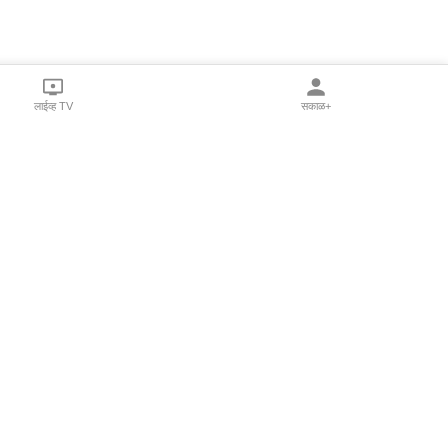
लाईव्ह TV
सकाळ+
l Programs
Print Products
Sakal Saptahik
hka
Family Doctor