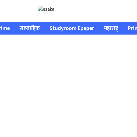
rime
साप्ताहिक
Studyroom Epaper
महाराष्ट्र
Pri