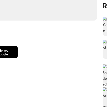
R
ferred
oogle