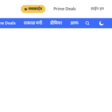
Prime Deals
साईन इन
सबस्क्राईब
me Deals
सकाळ मनी
प्रीमियर
आणखी
राशी भविष्य