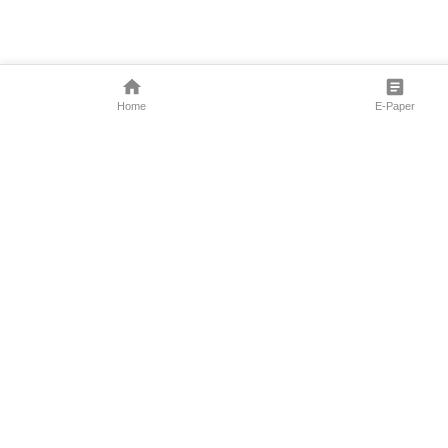
Home
E-Paper
Follow Us
Marathi News
Maharashtra N
Entertainment 