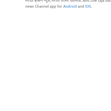
मराठी ब्रेकिंग न्यूज, मराठी ताज्या घडामोडी. And Live t
news Channel app for
Android
and
IOS
.