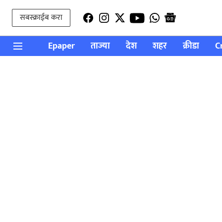
सबस्क्राईब करा
Epaper
ताज्या
देश
शहर
क्रीडा
C