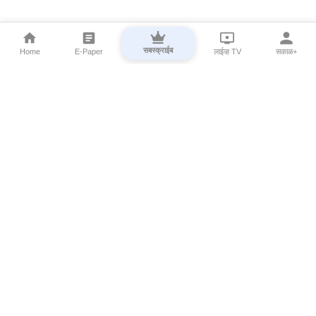
सबस्क्राईब
Home
E-Paper
लाईव्ह TV
सकाळ+
⌄
Marathi News
⌄
About Esakal
⌄
Digital Products
⌄
Sakal Programs