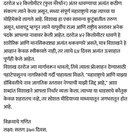
दररोज ४२ किलोमीटर (फुल मॅरेथॉन) अंतर धावण्याचा अत्यंत कठीण
संकल्प त्याने केला असून, सध्या संपूर्ण महाराष्ट्राचे लक्ष त्याच्या या
मोहिमेकडे लागले आहे. विशाख हा एका सामान्य कुटुंबातील तरुण
असून, धावपटू म्हणून त्याने यापूर्वीच राज्य आणि राष्ट्रीय स्तरावर अनेक
पदके आपल्या नावावर केली आहेत. दररोज ४२ किलोमीटर धावणे हे
शारीरिक आणि मानसिकदृष्ट्या अत्यंत थकवणारे असते, मात्र विशाखने हे
आव्हान केवळ स्वीकारले नाही, तर त्याचे ६४ दिवस अत्यंत उत्साहात
पूर्णही केले आहेत.
विशाख दररोज ज्या मार्गावरून धावतो, तिथे त्याला प्रोत्साहन देण्यासाठी
पहाटेपासूनच नागरिकांची गर्दी पाहायला मिळते. "महाराष्ट्राचे आणि माझ्या
डोंबिवलीचे नाव जागतिक स्तरावर नेण्याची माझी जिद्द आहे," अशा
शब्दांत विशाखने आपला निर्धार व्यक्त केला. त्याच्या या धाडसाचे कौतुक
केवळ शहरातच नव्हे, तर सोशल मीडियाच्या माध्यमातून जगभरातून होत
आहे.
विक्रमाचे गणित
लक्ष्य: सलग ३७० दिवस.