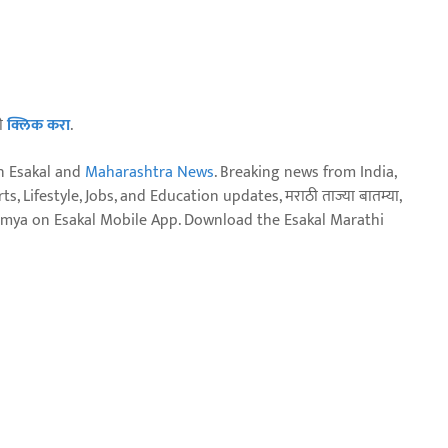
ठी
क्लिक करा
.
n Esakal and
Maharashtra News
. Breaking news from India,
, Lifestyle, Jobs, and Education updates, मराठी ताज्या बातम्या,
aja batmya on Esakal Mobile App. Download the Esakal Marathi