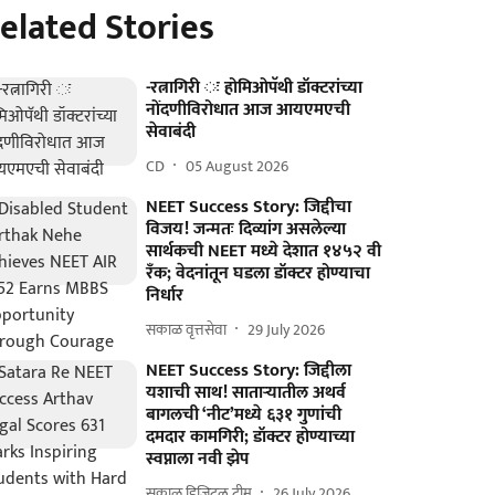
elated Stories
-रत्नागिरी ः होमिओपॅथी डॉक्टरांच्या
नोंदणीविरोधात आज आयएमएची
सेवाबंदी
CD
05 August 2026
NEET Success Story: जिद्दीचा
विजय! जन्मतः दिव्यांग असलेल्या
सार्थकची NEET मध्ये देशात १४५२ वी
रँक; वेदनांतून घडला डॉक्टर होण्याचा
निर्धार
सकाळ वृत्तसेवा
29 July 2026
NEET Success Story: जिद्दीला
यशाची साथ! साताऱ्यातील अथर्व
बागलची ‘नीट’मध्ये ६३१ गुणांची
दमदार कामगिरी; डॉक्टर होण्याच्या
स्वप्नाला नवी झेप
सकाळ डिजिटल टीम
26 July 2026