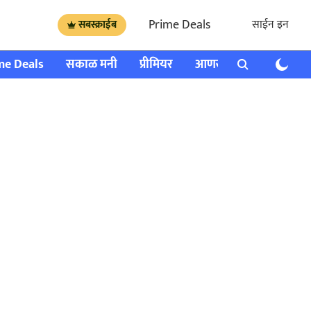
Prime Deals
साईन इन
सबस्क्राईब
me Deals
सकाळ मनी
प्रीमियर
आणखी
राशी भविष्य