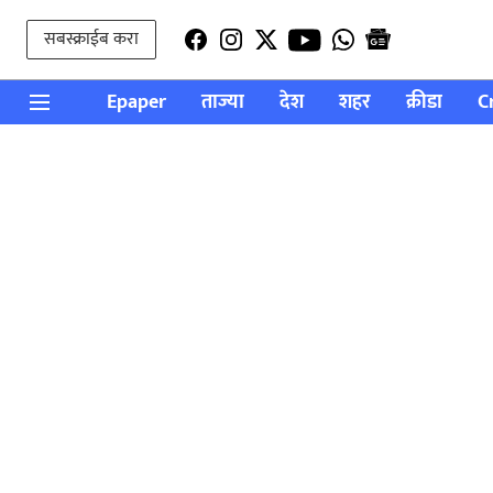
सबस्क्राईब करा
Epaper
ताज्या
देश
शहर
क्रीडा
C