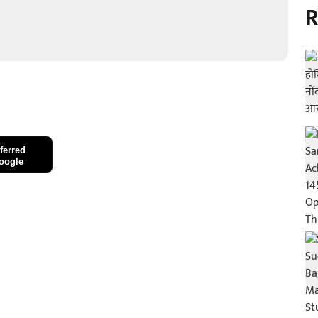
R
ferred
oogle