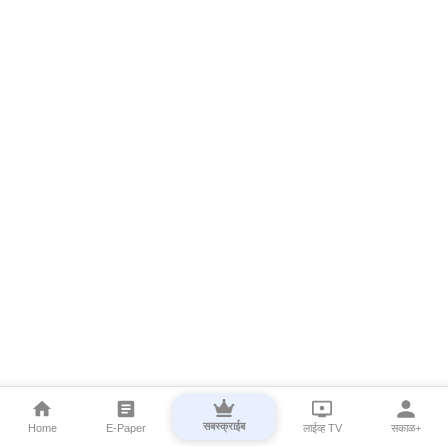
सबस्क्राईब
Home
E-Paper
लाईव्ह TV
सकाळ+