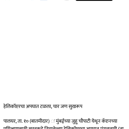
हेलिकॉप्टरचा अपघात टळला, चार जण सुखरूप
पालघर, ता. १० (बातमीदार) ः मुंबईच्या जुहू चौपाटी येथून कॅप्टनच्या
प्रशिक्षणासाठी सुरतकडे निघालेल्या हेलिकॉप्टरचा अपघात मंगळवारी (ता.