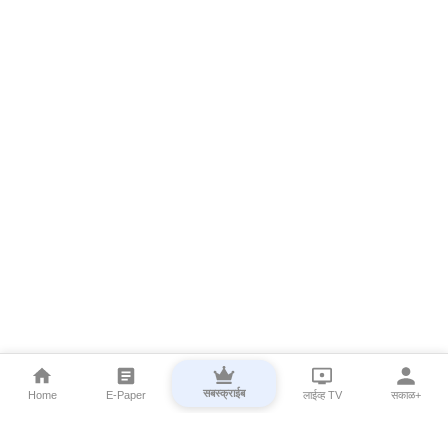
सबस्क्राईब
Home
E-Paper
लाईव्ह TV
सकाळ+