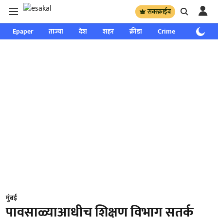
सबस्क्राईब
Epaper
ताज्या
देश
शहर
क्रीडा
Crime
साप्ताहिक
मुंबई
पावसाळ्याआधीच शिक्षण विभाग सतर्क