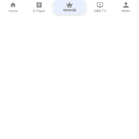
सबस्क्राईब
Home
E-Paper
लाईव्ह TV
सकाळ+
⌄
Marathi News
⌄
About Esakal
⌄
Digital Products
⌄
Sakal Programs
⌄
Print Products