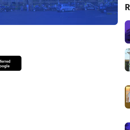
R
ferred
oogle