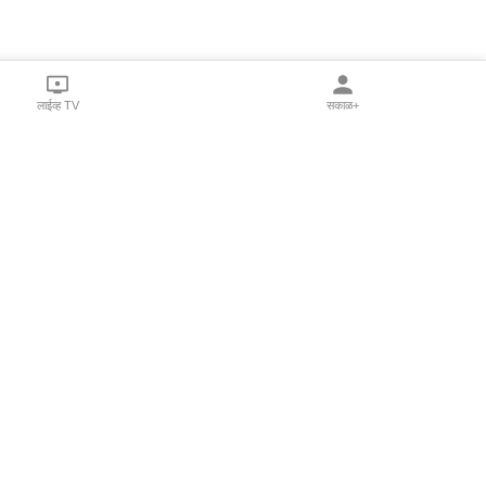
लाईव्ह TV
सकाळ+
l Programs
Print Products
Sakal Saptahik