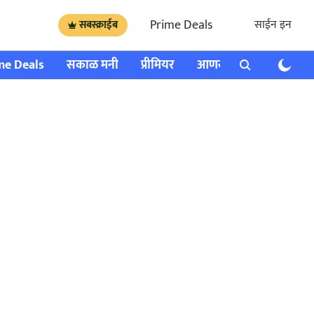
Prime Deals
साईन इन
सबस्क्राईब
me Deals
सकाळ मनी
प्रीमियर
आणखी
राशी भविष्य