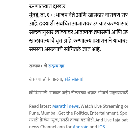
रुग्णालयात दाखल
मुंबई, ता. १० : भाजप नेते आणि खासदार नारायण 
आहे. हृदयाशी संबंधित आजारावर उपचार करण्यासाठी त
सल्ल्यानुसार त्यांच्यावर आवश्यक तपासणी आणि उपचा
खालावल्याचे वृत्त आहे. रुग्णालय प्रशासनाने याब
समस्या असल्याचे सांगितले जात आहे.
सकाळ+ चे
सदस्य व्हा
ब्रेक घ्या, डोकं चालवा,
कोडे सोडवा
!
शॉपिंगसाठी 'सकाळ प्राईम डील्स'च्या भन्नाट ऑफर्स पाहण्यासा
Read latest
Marathi news
, Watch Live Streaming o
Pune, Mumbai. Get the Politics, Entertainment, Sports
मराठी ब्रेकिंग न्यूज, मराठी ताज्या घडामोडी. And Live t
news Channel app for
Android
and
IOS
.