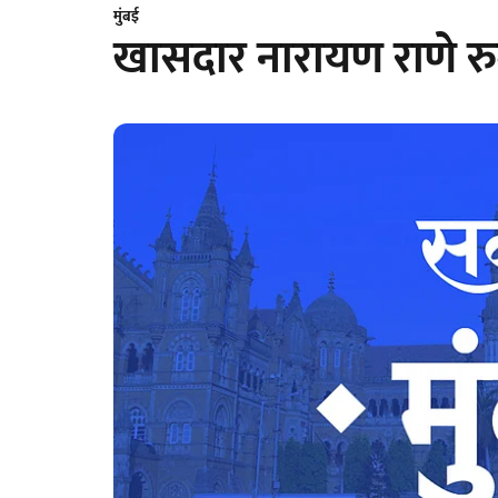
मुंबई
खासदार नारायण राणे र