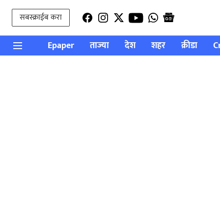
सबस्क्राईब करा
Epaper
ताज्या
देश
शहर
क्रीडा
C