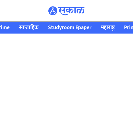
rime
साप्ताहिक
Studyroom Epaper
महाराष्ट्र
Pri