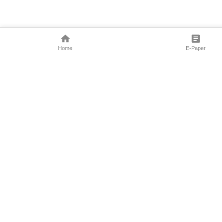
Home
E-Paper
Follow Us
Marathi News
Maharashtra N