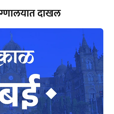
ुग्णालयात दाखल