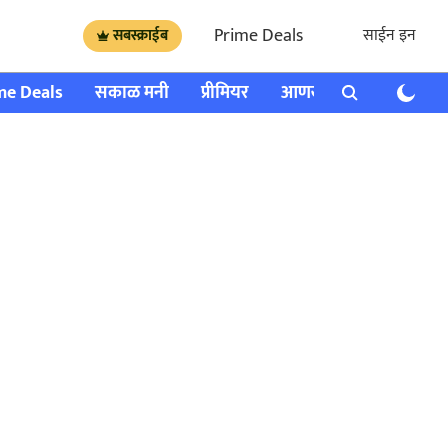
Prime Deals
साईन इन
सबस्क्राईब
me Deals
सकाळ मनी
प्रीमियर
आणखी
राशी भविष्य