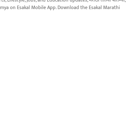
, Lifestyle, Jobs, and Education updates, मराठी ताज्या बातम्या,
aja batmya on Esakal Mobile App. Download the Esakal Marathi