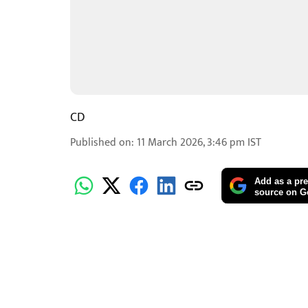
CD
Published on
:
11 March 2026, 3:46 pm
IST
Add as a pre
source on G