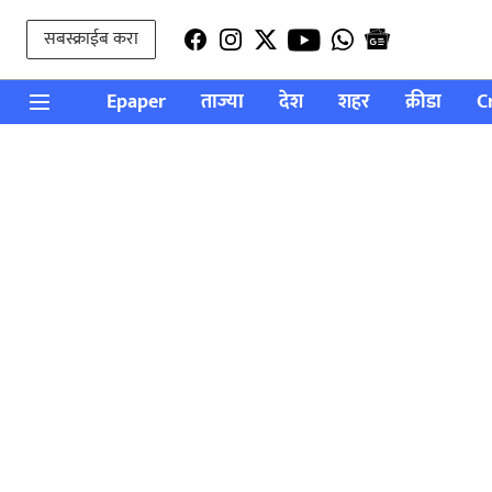
सबस्क्राईब करा
Epaper
ताज्या
देश
शहर
क्रीडा
C