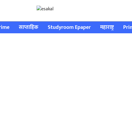
rime
साप्ताहिक
Studyroom Epaper
महाराष्ट्र
Pri