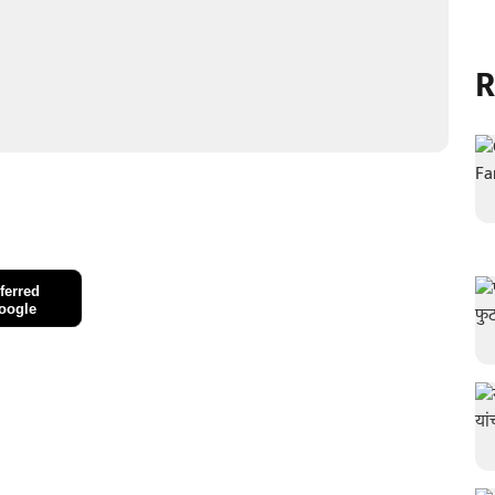
R
ferred
oogle