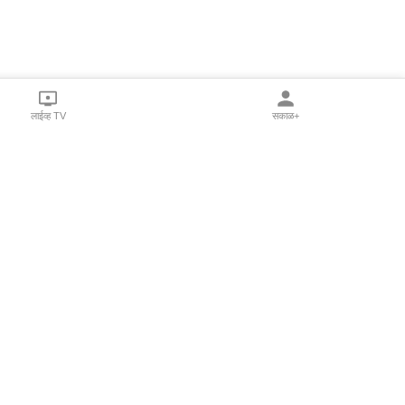
लाईव्ह TV
सकाळ+
l Programs
Print Products
Sakal Saptahik