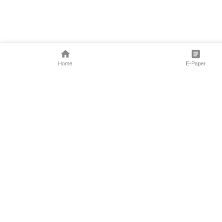
Home
E-Paper
Follow Us
Marathi News
Maharashtra N