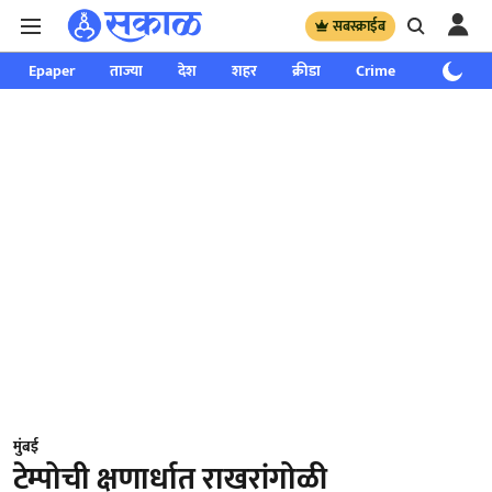
सबस्क्राईब
Epaper
ताज्या
देश
शहर
क्रीडा
Crime
साप्ताहिक
मुंबई
टेम्पोची क्षणार्धात राखरांगोळी