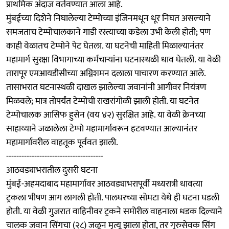
प्राथमिक अंदाज वर्तवण्यात आला आहे.
मुंबईच्या दिशेने निघालेल्या टेम्पोच्या इंजिनमधून धूर निघत असल्याने
समजताच टेम्पोचालकाने गाडी रस्त्याच्या कडेला उभी केली होती; पण
काही वेळातच टेम्पोने पेट घेतला. या घटनेची माहिती मिळाल्यानंतर
महामार्ग सुरक्षा विभागाच्या कर्मचाऱ्यांना घटनास्थळी धाव घेतली. या वेळी
तारापूर एमआयडीसीच्या अग्निशमन दलाला पाचारण करण्यात आले.
तासाभरात घटनास्थळी दाखल झालेल्या जवानांनी आगीवर नियंत्रण
मिळवले; मात्र तोपर्यंत टेम्पोची राखरांगोळी झाली होती. या घटनेत
टेम्पोचालक आसिफ हुसेन (वय ४२) सुरक्षित आहे. या वेळी क्रेनच्या
साहाय्याने जळालेला टेम्पो महामार्गावरून हटवण्यात आल्यानंतर
महामार्गावरील वाहतूक पूर्ववत झाली.
--------------------------------------
आठवड्याभरातील दुसरी घटना
मुंबई-अहमदाबाद महामार्गावर आठवड्याभरापूर्वी मध्यरात्री धावत्या
ट्रकला भीषण आग लागली होती. पालघरच्या सोमटा येथे ही घटना घडली
होती. या वेळी गुजरात वाहिनीवर ट्रकने समोरील वाहनाला धडक दिल्याने
चालक जवान सिंगचा (२८) जळून मृत्यू झाला होता, तर गुरुसेवक सिंग