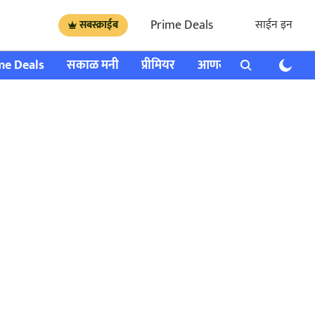
Prime Deals
साईन इन
सबस्क्राईब
me Deals
सकाळ मनी
प्रीमियर
आणखी
राशी भविष्य