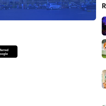
R
ferred
oogle