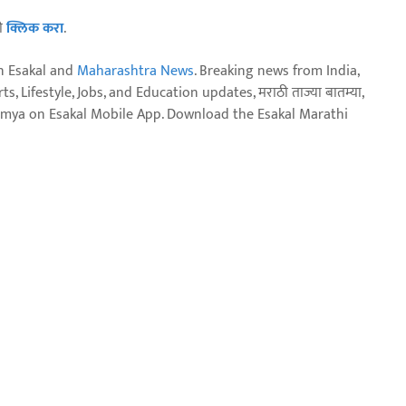
ठी
क्लिक करा
.
n Esakal and
Maharashtra News
. Breaking news from India,
, Lifestyle, Jobs, and Education updates, मराठी ताज्या बातम्या,
aja batmya on Esakal Mobile App. Download the Esakal Marathi