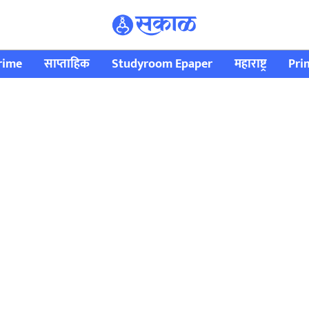
rime
साप्ताहिक
Studyroom Epaper
महाराष्ट्र
Pri