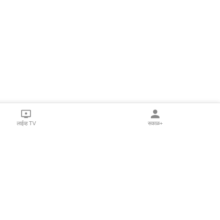
लाईव्ह TV
सकाळ+