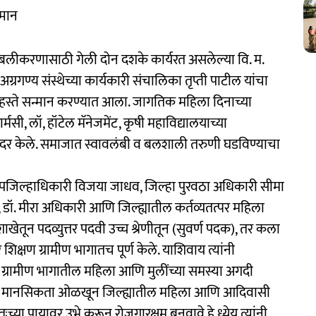
्मान
सबलीकरणासाठी गेली दोन दशके कार्यरत असलेल्या वि. म.
 अग्रगण्य संस्थेच्या कार्यकारी संचालिका तृप्ती पाटील यांचा
ा हस्ते सन्मान करण्यात आला. जागतिक महिला दिनाच्या
ार्मसी, लॉ, हॉटेल मॅनेजमेंट, कृषी महाविद्यालयाच्या
 सादर केले. समाजात स्वावलंबी व बलशाली तरुणी घडविण्याचा
 उपजिल्हाधिकारी विजया जाधव, जिल्हा पुरवठा अधिकारी सीमा
े, डॉ. मीरा अधिकारी आणि जिल्ह्यातील कर्तव्यतत्पर महिला
ाखेतून पदव्युत्तर पदवी उच्च श्रेणीतून (सुवर्ण पदक), तर कला
िक्षण ग्रामीण भागातच पूर्ण केले. याशिवाय त्यांनी
ळे ग्रामीण भागातील महिला आणि मुलींच्या समस्या अगदी
ांची मानसिकता ओळखून जिल्ह्यातील महिला आणि आदिवासी
च्या पायावर उभे करून रोजगारक्षम बनवावे हे ध्येय त्यांनी