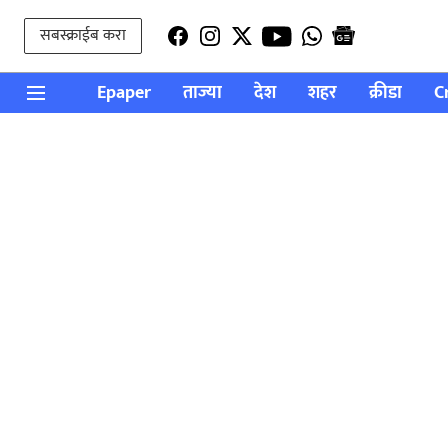
सबस्क्राईब करा
Epaper
ताज्या
देश
शहर
क्रीडा
C