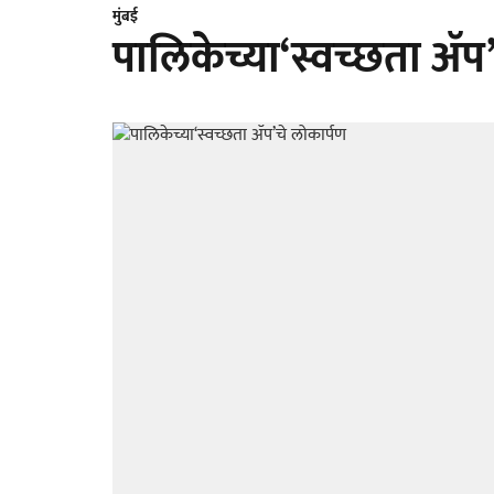
मुंबई
पालिकेच्या‘स्वच्छता ॲप