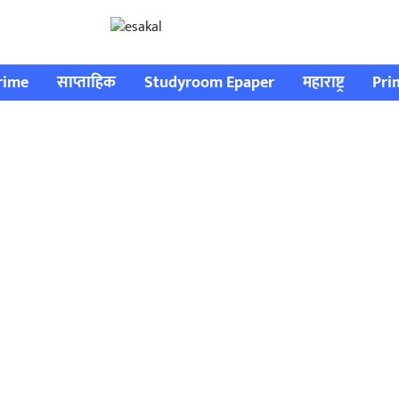
rime
साप्ताहिक
Studyroom Epaper
महाराष्ट्र
Pri