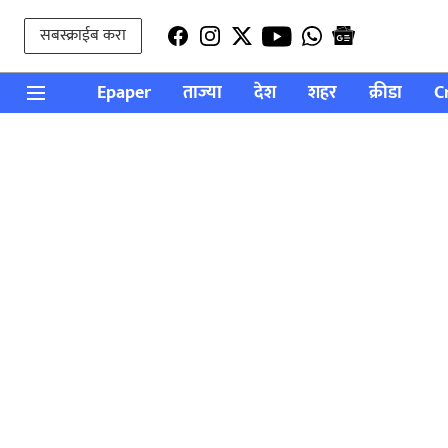
सबस्क्राईब करा
Epaper
ताज्या
देश
शहर
क्रीडा
C