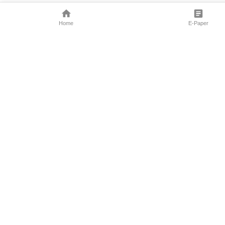
Home
E-Paper
Follow Us
Marathi News
Maharashtra N
Entertainment 
Sports News