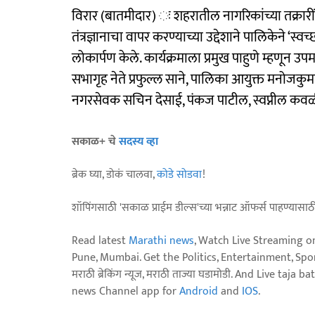
विरार (बातमीदार) ः शहरातील नागरिकांच्या तक्रारी
तंत्रज्ञानाचा वापर करण्याच्या उद्देशाने पालिकेने ‘स
लोकार्पण केले. कार्यक्रमाला प्रमुख पाहुणे म्हणून उप
सभागृह नेते प्रफुल्ल साने, पालिका आयुक्त मनोजकु
नगरसेवक सचिन देसाई, पंकज पाटील, स्वप्नील कवळ
सकाळ+ चे
सदस्य व्हा
ब्रेक घ्या, डोकं चालवा,
कोडे सोडवा
!
शॉपिंगसाठी 'सकाळ प्राईम डील्स'च्या भन्नाट ऑफर्स पाहण्यासा
Read latest
Marathi news
, Watch Live Streaming o
Pune, Mumbai. Get the Politics, Entertainment, Sports
मराठी ब्रेकिंग न्यूज, मराठी ताज्या घडामोडी. And Live t
news Channel app for
Android
and
IOS
.