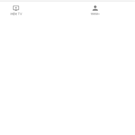
लाईव्ह TV
सकाळ+
l Programs
Print Products
Sakal Saptahik
hka
Family Doctor
 Crowdfunding
Sakal Publications
orm Pune India