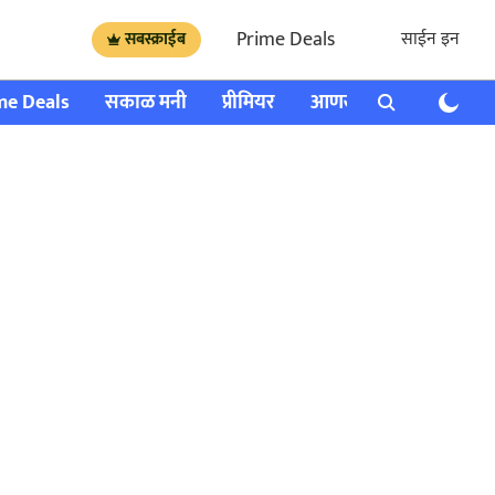
Prime Deals
साईन इन
सबस्क्राईब
me Deals
सकाळ मनी
प्रीमियर
आणखी
राशी भविष्य