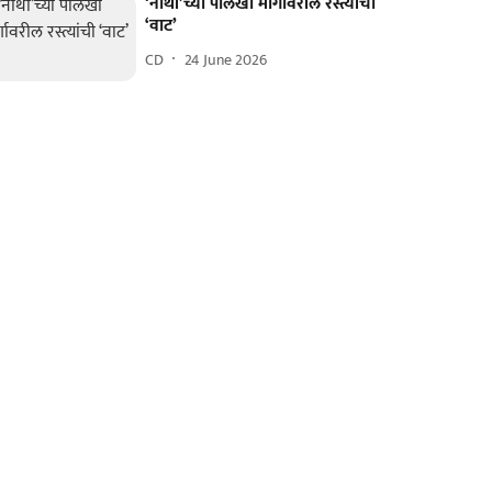
‘नाथां’च्या पालखी मार्गावरील रस्त्यांची
‘वाट’
CD
24 June 2026