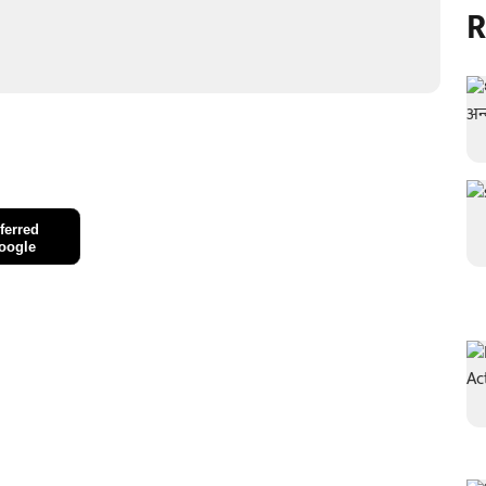
R
ferred
oogle