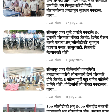
जण जेरबंद! आधी प्लॅन केला, नंतर साथीदार
जमविले, मग पिस्तूल खरेदी केली;
बोरामणीच्या जंगलातून सूत्रधार पकडला,
वाचा...
तात्या लांडगे
27 July 2026
सोलापूर शहर गुन्हे शाखेने पकडले! ४०
दुचाकी चोरणारा चोरटा जेरबंद; हेल्मेट घेऊन
बसने यायचा अन्‌ ‘सीसीटीव्ही’ चुकवून
व्हायचा पसार, सासुरवाडी, मित्राकडे
गेल्यावरही चोरी
तात्या लांडगे
13 July 2026
सोलापूर शहर पोलिसांची कामगिरी!
हमालाच्या पत्नीचे सौभाग्याचे लेणं चोरणारे
दोघे जेरबंद; ६ महिन्यांपूर्वी गड्डा यात्रेत महिलेचे
दागिने चोरी, पोलिसांनी तो चोरटा पकडलाच,
वाचा...
तात्या लांडगे
11 July 2026
१०० सीसीटीव्ही अन्‌ ४००० मोबाईल नंबरची
पडताळणी अन्‌ चोरट्यांचा शोध! सख्खा भाऊ