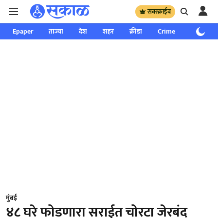
सबस्क्राईब
Epaper
ताज्या
देश
शहर
क्रीडा
Crime
साप्ताहिक
मुंबई
४८ घरे फोडणारा सराईत चोरटा जेरबंद