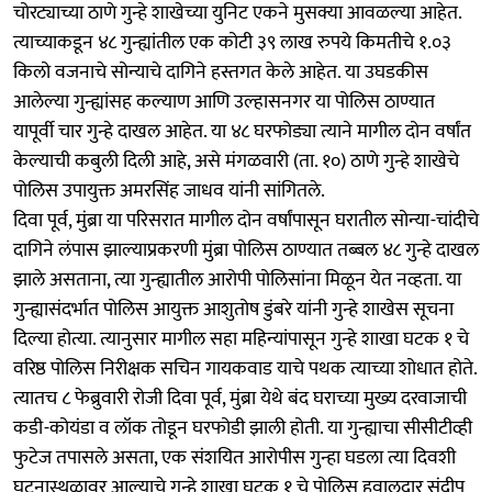
चोरट्याच्या ठाणे गुन्हे शाखेच्या युनिट एकने मुसक्या आवळल्या आहेत.
त्याच्याकडून ४८ गुन्ह्यांतील एक कोटी ३९ लाख रुपये किमतीचे १.०३
किलो वजनाचे सोन्याचे दागिने हस्तगत केले आहेत. या उघडकीस
आलेल्या गुन्ह्यांसह कल्याण आणि उल्हासनगर या पोलिस ठाण्यात
यापूर्वी चार गुन्हे दाखल आहेत. या ४८ घरफोड्या त्याने मागील दोन वर्षांत
केल्याची कबुली दिली आहे, असे मंगळवारी (ता. १०) ठाणे गुन्हे शाखेचे
पोलिस उपायुक्त अमरसिंह जाधव यांनी सांगितले.
दिवा पूर्व, मुंब्रा या परिसरात मागील दोन वर्षांपासून घरातील सोन्या-चांदीचे
दागिने लंपास झाल्याप्रकरणी मुंब्रा पोलिस ठाण्यात तब्बल ४८ गुन्हे दाखल
झाले असताना, त्या गुन्ह्यातील आरोपी पोलिसांना मिळून येत नव्हता. या
गुन्ह्यासंदर्भात पोलिस आयुक्त आशुतोष डुंबरे यांनी गुन्हे शाखेस सूचना
दिल्या होत्या. त्यानुसार मागील सहा महिन्यांपासून गुन्हे शाखा घटक १ चे
वरिष्ठ पोलिस निरीक्षक सचिन गायकवाड याचे पथक त्याच्या शोधात होते.
त्यातच ८ फेब्रुवारी रोजी दिवा पूर्व, मुंब्रा येथे बंद घराच्या मुख्य दरवाजाची
कडी-कोयंडा व लॉक तोडून घरफोडी झाली होती. या गुन्ह्याचा सीसीटीव्ही
फुटेज तपासले असता, एक संशयित आरोपीस गुन्हा घडला त्या दिवशी
घटनास्थळावर आल्याचे गुन्हे शाखा घटक १ चे पोलिस हवालदार संदीप