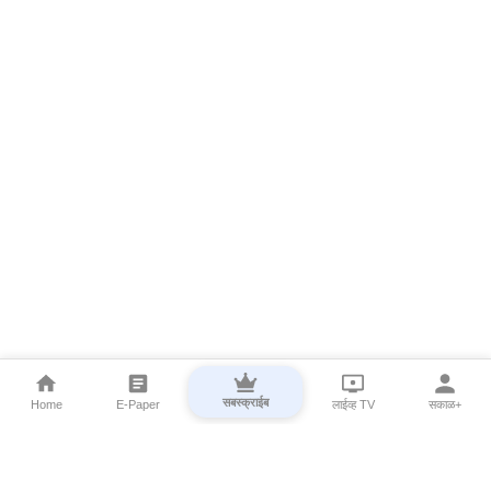
सबस्क्राईब
Home
E-Paper
लाईव्ह TV
सकाळ+