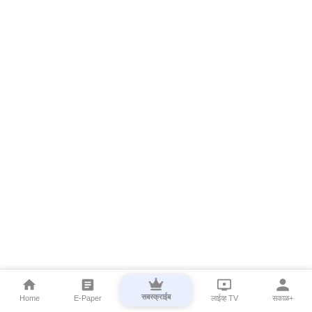
सबस्क्राईब
Home
E-Paper
लाईव्ह TV
सकाळ+