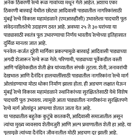
अनेक ठिकाणी रेल्वे रूळ गावांच्या मधून गेले आहेत. अशाच एका
ठिकाणी बारवाई येथील छोट्या आदिवासी पाड्यातील नागरिकांसाठी
मुंबई रेल्वे विकास महामंडळाने (एमआरव्हीसी) उभारलेला पादचारी पूल
संवेदनशीलतेचे उदाहरण ठरत आहे. अवघ्या २५ ते ३० घरांच्या या
पाड्यासाठी स्वतंत्र पूल उभारण्याचा निर्णय भारतीय रेल्वेच्या इतिहासात
दुर्मिळ मानला जात आहे.
पनवेल-कर्जत दुहेरी मार्गिका प्रकल्पामुळे बारवाई आदिवासी पाड्याच्या
अगदी शेजारून रेल्वे रूळ गेले. परिणामी, पाड्याच्या पूर्वेकडील वस्ती
आणि पश्चिमेकडील शेती क्षेत्र यांच्यातील संपर्क तुटला. शेती, जनावरांची
देखभाल आणि दैनंदिन हालचालींसाठी पाड्यातील नागरिकांना रेल्वे मार्ग
ओलांडण्याचा मोठा धोका निर्माण झाला होता. ही अडचण लक्षात घेऊन
मुंबई रेल्वे विकास महामंडळाने स्थानिकांच्या सुरक्षिततेसाठी येथे विशेष
पादचारी पूल उभारला. त्यामुळे आता पाड्यातील नागरिकांना सुरक्षितपणे
रेल्वे मार्ग ओलांडून आपल्या शेतात जाता येत आहे.
या पाड्यातील बहुतेक कुटुंबे कातकरी, आदिवासी समाजातील असून
त्यांचा मुख्य व्यवसाय शेतीमजुरी आणि अल्प प्रमाणातील शेती हा आहे. या
पुलामुळे त्यांच्या दैनंदिन जीवनातील मोठी अडचण दूर झाली आहे.