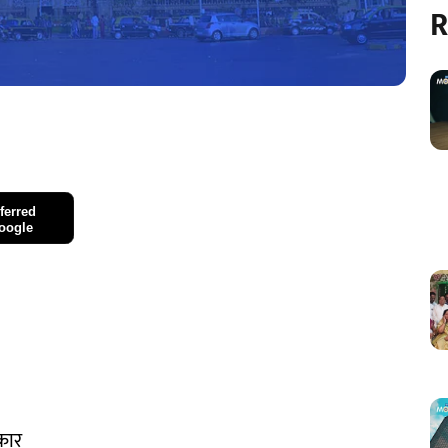
R
ferred
oogle
कार