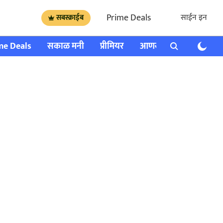
Prime Deals
साईन इन
सबस्क्राईब
me Deals
सकाळ मनी
प्रीमियर
आणखी
राशी भविष्य