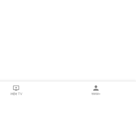
लाईव्ह TV
सकाळ+