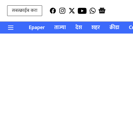
सबस्क्राईब करा
Epaper
ताज्या
देश
शहर
क्रीडा
C