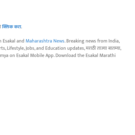
ठी
क्लिक करा
.
n Esakal and
Maharashtra News
. Breaking news from India,
, Lifestyle, Jobs, and Education updates, मराठी ताज्या बातम्या,
aja batmya on Esakal Mobile App. Download the Esakal Marathi