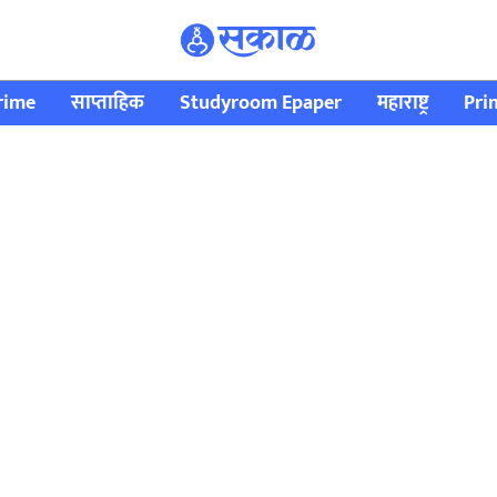
rime
साप्ताहिक
Studyroom Epaper
महाराष्ट्र
Pri