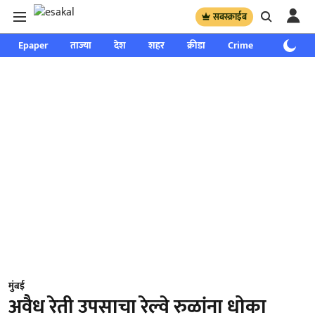
सबस्क्राईब
Epaper
ताज्या
देश
शहर
क्रीडा
Crime
साप्ताहिक
मुंबई
अवैध रेती उपसाचा रेल्वे रुळांना धोका