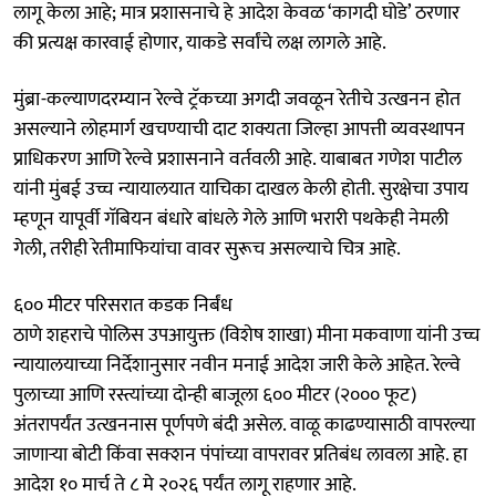
लागू केला आहे; मात्र प्रशासनाचे हे आदेश केवळ ‘कागदी घोडे’ ठरणार
की प्रत्यक्ष कारवाई होणार, याकडे सर्वांचे लक्ष लागले आहे.
मुंब्रा-कल्याणदरम्यान रेल्वे ट्रॅकच्या अगदी जवळून रेतीचे उत्खनन होत
असल्याने लोहमार्ग खचण्याची दाट शक्यता जिल्हा आपत्ती व्यवस्थापन
प्राधिकरण आणि रेल्वे प्रशासनाने वर्तवली आहे. याबाबत गणेश पाटील
यांनी मुंबई उच्च न्यायालयात याचिका दाखल केली होती. सुरक्षेचा उपाय
म्हणून यापूर्वी गॅबियन बंधारे बांधले गेले आणि भरारी पथकेही नेमली
गेली, तरीही रेतीमाफियांचा वावर सुरूच असल्याचे चित्र आहे.
६०० मीटर परिसरात कडक निर्बंध
ठाणे शहराचे पोलिस उपआयुक्त (विशेष शाखा) मीना मकवाणा यांनी उच्च
न्यायालयाच्या निर्देशानुसार नवीन मनाई आदेश जारी केले आहेत. रेल्वे
पुलाच्या आणि रस्त्यांच्या दोन्ही बाजूला ६०० मीटर (२००० फूट)
अंतरापर्यंत उत्खननास पूर्णपणे बंदी असेल. वाळू काढण्यासाठी वापरल्या
जाणाऱ्या बोटी किंवा सक्शन पंपांच्या वापरावर प्रतिबंध लावला आहे. हा
आदेश १० मार्च ते ८ मे २०२६ पर्यंत लागू राहणार आहे.