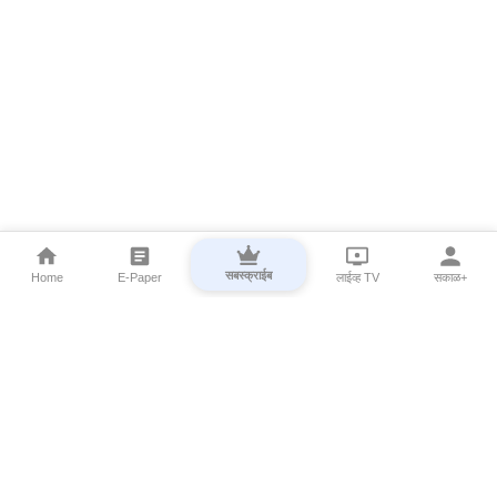
सबस्क्राईब
Home
E-Paper
लाईव्ह TV
सकाळ+
⌄
Marathi News