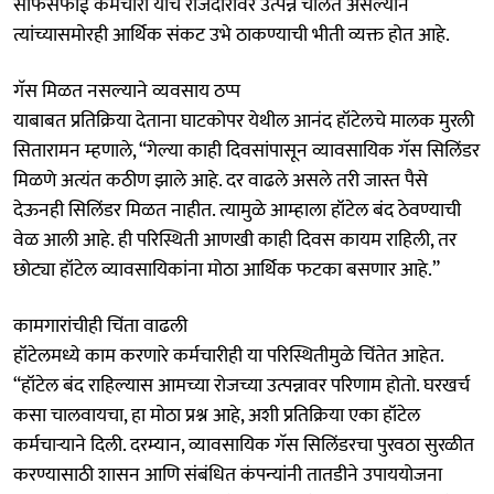
साफसफाई कर्मचारी यांचे रोजंदारीवर उत्पन्न चालत असल्याने
त्यांच्यासमोरही आर्थिक संकट उभे ठाकण्याची भीती व्यक्त होत आहे.
गॅस मिळत नसल्याने व्यवसाय ठप्प
याबाबत प्रतिक्रिया देताना घाटकोपर येथील आनंद हॉटेलचे मालक मुरली
सितारामन म्हणाले, “गेल्या काही दिवसांपासून व्यावसायिक गॅस सिलिंडर
मिळणे अत्यंत कठीण झाले आहे. दर वाढले असले तरी जास्त पैसे
देऊनही सिलिंडर मिळत नाहीत. त्यामुळे आम्हाला हॉटेल बंद ठेवण्याची
वेळ आली आहे. ही परिस्थिती आणखी काही दिवस कायम राहिली, तर
छोट्या हॉटेल व्यावसायिकांना मोठा आर्थिक फटका बसणार आहे.”
कामगारांचीही चिंता वाढली
हॉटेलमध्ये काम करणारे कर्मचारीही या परिस्थितीमुळे चिंतेत आहेत.
“हॉटेल बंद राहिल्यास आमच्या रोजच्या उत्पन्नावर परिणाम होतो. घरखर्च
कसा चालवायचा, हा मोठा प्रश्न आहे, अशी प्रतिक्रिया एका हॉटेल
कर्मचाऱ्याने दिली. दरम्यान, व्यावसायिक गॅस सिलिंडरचा पुरवठा सुरळीत
करण्यासाठी शासन आणि संबंधित कंपन्यांनी तातडीने उपाययोजना