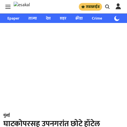
सबस्क्राईब
Epaper
ताज्या
देश
शहर
क्रीडा
Crime
साप्ताहिक
मुंबई
घाटकोपरसह उपनगरांत छोटे हॉटेल