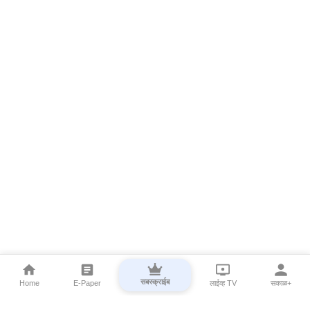
सबस्क्राईब
Home
E-Paper
लाईव्ह TV
सकाळ+