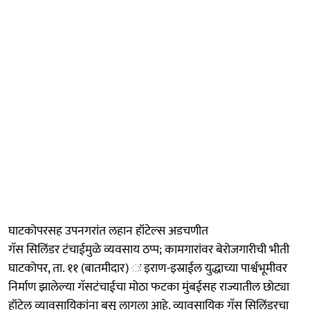
घाटकोपरसह उपनगरांत लहान हॉटेल्स अडचणीत
गॅस सिलिंडर टंचाईमुळे व्यवसाय ठप्प; कामगारांवर बेरोजगारीची भीती
घाटकोपर, ता. ११ (बातमीदार) ः इराण-इस्राईल युद्धाच्या पार्श्वभूमीवर
निर्माण झालेल्या गॅसटंचाईचा मोठा फटका मुंबईसह राज्यातील छोट्या
हॉटेल व्यावसायिकांना बसू लागला आहे. व्यावसायिक गॅस सिलिंडरचा