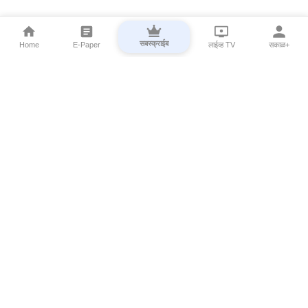
सबस्क्राईब
Home
E-Paper
लाईव्ह TV
सकाळ+
⌄
Marathi News
⌄
About Esakal
⌄
Digital Products
⌄
Sakal Programs