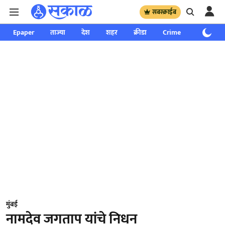
सबस्क्राईब
Epaper
ताज्या
देश
शहर
क्रीडा
Crime
साप्ताहिक
मुंबई
नामदेव जगताप यांचे निधन