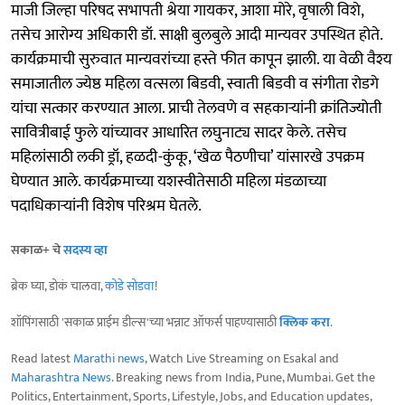
माजी जिल्हा परिषद सभापती श्रेया गायकर, आशा मोरे, वृषाली विशे,
तसेच आरोग्य अधिकारी डॉ. साक्षी बुलबुले आदी मान्यवर उपस्थित होते.
कार्यक्रमाची सुरुवात मान्यवरांच्या हस्ते फीत कापून झाली. या वेळी वैश्य
समाजातील ज्येष्ठ महिला वत्सला बिडवी, स्वाती बिडवी व संगीता रोडगे
यांचा सत्कार करण्यात आला. प्राची तेलवणे व सहकाऱ्यांनी क्रांतिज्योती
सावित्रीबाई फुले यांच्यावर आधारित लघुनाट्य सादर केले. तसेच
महिलांसाठी लकी ड्रॉ, हळदी-कुंकू, ‘खेळ पैठणीचा’ यांसारखे उपक्रम
घेण्यात आले. कार्यक्रमाच्या यशस्वीतेसाठी महिला मंडळाच्या
पदाधिकाऱ्यांनी विशेष परिश्रम घेतले.
सकाळ+ चे
सदस्य व्हा
ब्रेक घ्या, डोकं चालवा,
कोडे सोडवा
!
शॉपिंगसाठी 'सकाळ प्राईम डील्स'च्या भन्नाट ऑफर्स पाहण्यासाठी
क्लिक करा
.
Read latest
Marathi news
, Watch Live Streaming on Esakal and
Maharashtra News
. Breaking news from India, Pune, Mumbai. Get the
Politics, Entertainment, Sports, Lifestyle, Jobs, and Education updates,