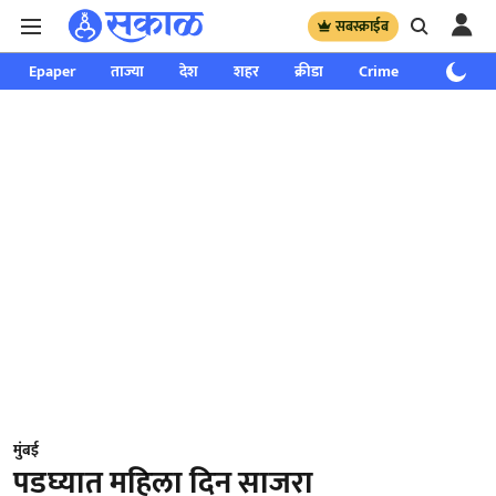
सबस्क्राईब
Epaper
ताज्या
देश
शहर
क्रीडा
Crime
साप्ताहिक
मुंबई
पडघ्यात महिला दिन साजरा