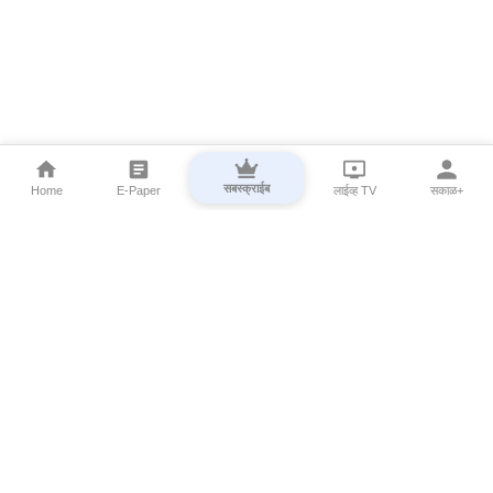
सबस्क्राईब
Home
E-Paper
लाईव्ह TV
सकाळ+
⌄
Marathi News
⌄
About Esakal