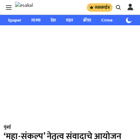
सबस्क्राईब
Epaper
ताज्या
देश
शहर
क्रीडा
Crime
साप्ताहिक
मुंबई
‘महा-संकल्प’ नेतृत्व संवादाचे आयोजन