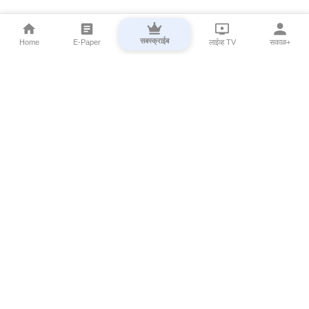
सबस्क्राईब
Home
E-Paper
लाईव्ह TV
सकाळ+
⌄
Marathi News
⌄
About Esakal
⌄
Digital Products
⌄
Sakal Programs
⌄
Print Products