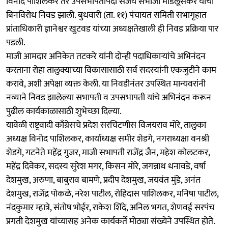
विनोद पाशिलकर तर उपसभापतीपदी संजय संभाजी मांडलूसकर यांची
बिनविरोध निवड झाली. बुधवारी (ता. ११) पंचायत समिती सभागृहात
प्रांताधिकारी ज्ञानेश्वर खुटवड यांच्या अध्यक्षतेखाली ही निवड प्रक्रिया पार
पडली.
माजी आमदार अनिकेत तटकरे यांनी दोन्ही पदाधिकाऱ्यांचे अभिनंदन
करताना रोहा तालुक्याच्या विकासासाठी सर्व सदस्यांनी एकजुटीने काम
करावे, अशी अपेक्षा व्यक्त केली. या निवडीनंतर उपस्थित मान्यवरांनी
नव्याने निवड झालेल्या सभापती व उपसभापती यांचे अभिनंदन करून
पुढील कार्यकाळासाठी शुभेच्छा दिल्या.
यावेळी राष्ट्रवादी काँग्रेसचे प्रदेश सरचिटणीस विजयराव मोरे, तालुका
अध्यक्ष विनोद पाशिलकर, कार्याध्यक्ष समीर शेडगे, नगराध्यक्षा वनश्री
शेडगे, गटनेते महेंद्र गुजर, माजी सभापती राजेंद्र जैन, महेश कोलटकर,
महेंद्र दिवेकर, सदस्य सुरेश मगर, किसन मोरे, जगन्नाथ धनावडे, वर्षा
देशमुख, अरुणा, बाबुराव बामणे, प्रदीप देशमुख, जयवंत मुंडे, अनंत
देशमुख, राजेंद्र पोकळे, नरेश पाटील, रोहिदास पाशिलकर, मनिषा पाटील,
नंदकुमार म्हात्रे, संतोष भोईर, राकेश शिंदे, अनिल भगत, शेणवई सरपंच
प्रगती देशमुख यांच्यासह अनेक कार्यकर्ते मोठ्या संख्येने उपस्थित होते.