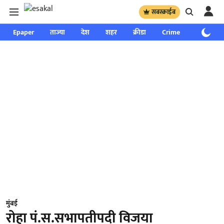
सबस्क्राईब
Epaper
ताज्या
देश
शहर
क्रीडा
Crime
साप्ताहिक
मुंबई
रोहा पं.स.सभापतीपदी विजया