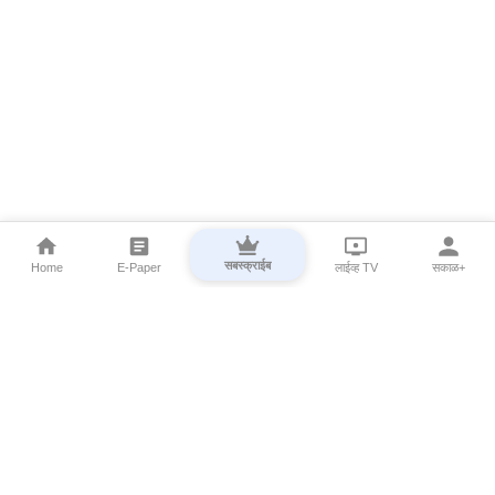
सबस्क्राईब
Home
E-Paper
लाईव्ह TV
सकाळ+
⌄
Marathi News