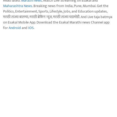
Read latest
Marathi news
, Watch Live Streaming on Esakal and
Maharashtra News
. Breaking news from India, Pune, Mumbai. Get the
Politics, Entertainment, Sports, Lifestyle, Jobs, and Education updates,
मराठी ताज्या बातम्या, मराठी ब्रेकिंग न्यूज, मराठी ताज्या घडामोडी. And Live taja batmya
on Esakal Mobile App. Download the Esakal Marathi news Channel app
for
Android
and
IOS
.