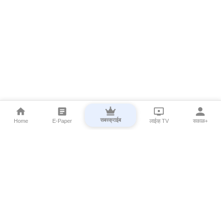
सबस्क्राईब
Home
E-Paper
लाईव्ह TV
सकाळ+
⌄
Marathi News