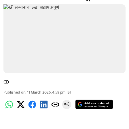
CD
Published on
:
11 March 2026, 4:59 pm
IST
Add as a preferred
source on Google