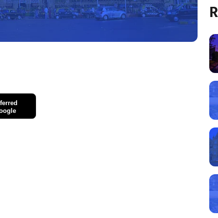
R
ferred
oogle