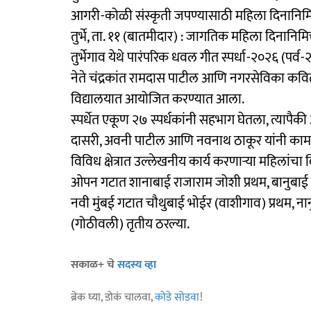
आगरी-कोळी संस्कृती जपण्यासाठी महिला दिनानिमित्
तुर्भे, ता. ११ (बातमीदार) : जागतिक महिला दिनानिमित
तुर्भेगाव येथे पारंपरिक धवल गीत स्पर्धा-२०२६ (प
नेते चंद्रकांत रामदास पाटील आणि नगरसेविका कविता प
विद्यालयात आयोजित करण्यात आला.
स्पर्धेत एकूण २७ स्पर्धकांनी सहभाग घेतला, त्यापैकी
दासरी, अवनी पाटील आणि नवनाथ ठाकूर यांनी काम प
विविध क्षेत्रात उल्लेखनीय कार्य करणाऱ्या महिलांच
ओपन गटात शानाबाई राजाराम जोशी प्रथम, बानुबाई ठा
नवी मुंबई गटात चौथुबाई भोईर (वाशीगाव) प्रथम, नानु
(गोठीवली) तृतीय ठरल्या.
सकाळ+ चे
सदस्य व्हा
ब्रेक घ्या, डोकं चालवा,
कोडे सोडवा
!