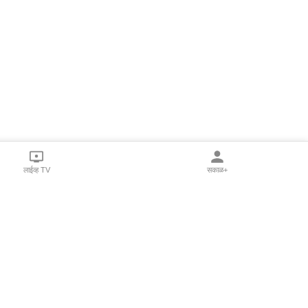
लाईव्ह TV
सकाळ+