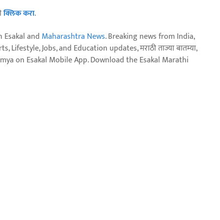
ठी
क्लिक करा
.
n Esakal and
Maharashtra News
. Breaking news from India,
, Lifestyle, Jobs, and Education updates, मराठी ताज्या बातम्या,
aja batmya on Esakal Mobile App. Download the Esakal Marathi