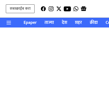
सबस्क्राईब करा
Epaper
ताज्या
देश
शहर
क्रीडा
C