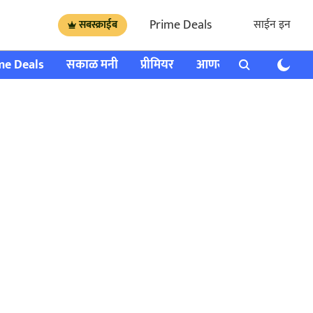
Prime Deals
साईन इन
सबस्क्राईब
me Deals
सकाळ मनी
प्रीमियर
आणखी
राशी भविष्य