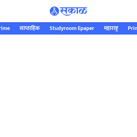
rime
साप्ताहिक
Studyroom Epaper
महाराष्ट्र
Pri