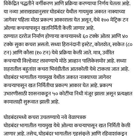
विकेंद्रित पद्धतीने वर्गीकरण आणि प्रक्रिया करण्याचा निर्णय घेतला आहे.
या नव्या आराखड्यानुसार घोडबंदर येथील गायमुख जकात नाक्याच्या
जागेवर पहिला मोठा प्रकल्प आकाराला येत असून, येथे १०० मेट्रिक टन
ओल्या कचऱ्यापासून खतनिर्मिती केली जाणार आहे.
ठाण्यात दररोज निर्माण होणाऱ्या कचऱ्यामध्ये ६० टक्के ओला आणि ४०
टक्के सुका कचरा असतो. सध्या हिरानंदानी इस्टेट, कोलशेत, साकेत (८०
टन) आणि कौसा (१० टन) येथे प्रक्रिया केली जाते. मात्र, उर्वरित
कचऱ्याची विल्हेवाट लावण्याचे मोठे आव्हान पालिकेसमोर आहे. सध्या
शहरातील बहुतांश कचरा भिवंडीतील आतकोली येथे टाकला जात आहे.
घोडबंदर भागातील गायमुख येथील जकात नाक्याच्या जागेवर
कचऱ्यापासून खत निर्मितीचा प्रकल्प आकार घेत आहे. प्रकल्प
उभारणीसाठी शासनाकडून ५० कोटींचा निधी मंजूर झाला असून प्रत्यक्षात
कामालाही सुरूवात झाली आहे.
घोडबंदरमध्ये कचरा उचलण्याचे नवे वेळापत्रक
घोडबंदर भागातील गायमुख येथे ओल्या कचऱ्यापासून खत निर्मिती केली
जाणार आहे. तसेच, घोडबंदर भागातील गृहसंकुले आणि रहिवाशांकडून