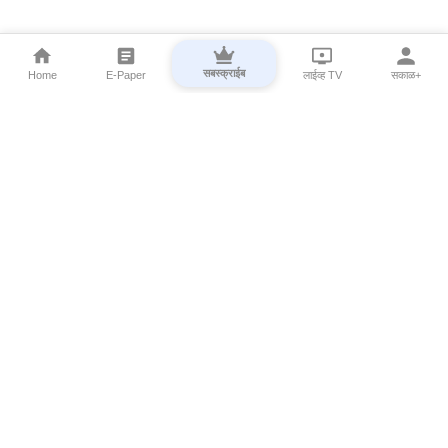
सबस्क्राईब
Home
E-Paper
लाईव्ह TV
सकाळ+
⌄
Marathi News
⌄
About Esakal
⌄
Digital Products
⌄
Sakal Programs