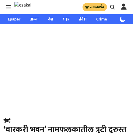
सबस्क्राईब
Epaper
ताज्या
देश
शहर
क्रीडा
Crime
साप्ताहिक
मुंबई
‘वारकरी भवन’ नामफलकातील त्रुटी दुरुस्त