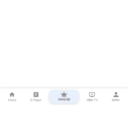
सबस्क्राईब
Home
E-Paper
लाईव्ह TV
सकाळ+