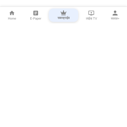
सबस्क्राईब
Home
E-Paper
लाईव्ह TV
सकाळ+
⌄
Marathi News
⌄
About Esakal
⌄
Digital Products
⌄
Sakal Programs
⌄