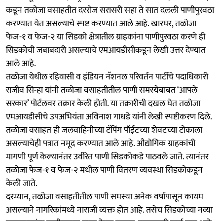
कडून तळोजा वसाहतीत दररोज सरासरी सहा ते सात दलली पाणीपुरवठा
करण्यात येत असल्याचे स्पष्ट करण्यात आले आहे. खारघर, तळोजा
फेज-१ व फेज-२ या सिडको क्षेत्रातील ग्राहकांना पाणीपुरवठा करणे ही
सिडकोची जबाबदारी असल्याचे एमआयडीसीकडून लेखी उत्तर देण्यात
आले आहे.
तळोजा येथील रहिवासी व इंडियन नॅशनल परिवर्तन पार्टीचे पदाधिकारी
राजीव सिन्हा यांनी तळोजा वसाहतीतील पाणी समस्येबाबत ‘आपले
सरकार’ पोर्टलवर तक्रार केली होती. या तक्रारीची दखल घेत तळोजा
एमआयडीसीचे उपअभियंता अविनाश गाधडे यांनी लेखी स्पष्टीकरण दिले.
तळोजा वसाहत ही जलवाहिनीच्या टॅपिंग पॉईंटच्या शेवटच्या टोकाला
असल्याचेही पत्रात नमूद करण्यात आले आहे. औद्योगिक ग्राहकांची
मागणी पूर्ण केल्यानंतर उर्वरित पाणी सिडकोकडे पाठवले जाते. त्यानंतर
तळोजा फेज-१ व फेज-२ मधील पाणी वितरण व्यवस्था सिडकोकडून
केली जाते.
दरम्यान, तळोजा वसाहतीतील पाणी समस्या अनेक वर्षांपासून कायम
असल्याने नागरिकांमध्ये नाराजी व्यक्त होत आहे. तसेच सिडकोच्या नव्या