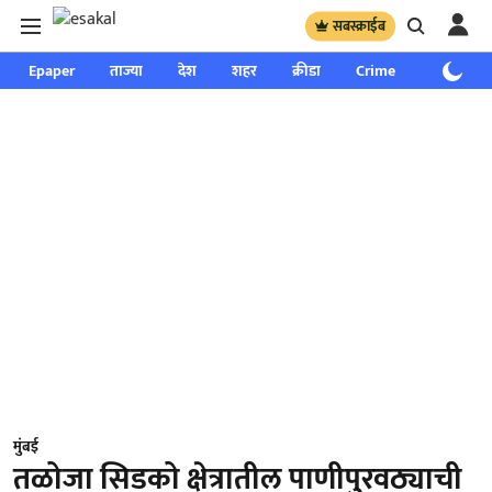
सबस्क्राईब
Epaper
ताज्या
देश
शहर
क्रीडा
Crime
साप्ताहिक
मुंबई
तळोजा सिडको क्षेत्रातील पाणीपुरवठ्याची