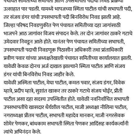
पंचायत समितीच्या सभापती आणि उपसभापती पदाची निवड प्रक्रिया
उत्साहात पार पडली. यामध्ये भापजच्या स्मिता पाटील यांची सभापती पदी,
तर संजय डंगर यांची उपसभापती पदी बिनविरोध निवड झाली आहे.
जिल्हा परिषद निवडणुकीत पेण पंचायत समितीच्या दहा जागांसाठी
भाजपने आठ जागांवर विजय संपादन केले. तर दोन जागांवर ठाकरे गटाचे
उमेदवार निवडून आले होते. यानंतर पेण पंचायत समितीच्या सभापती,
उपसभापती पदाची निवडणूक पिठासीन अधिकारी तथा प्रांताधिकारी
प्रवीण पवार यांच्या अध्यक्षतेखाली पंचायत समितीच्या कार्यालयात झाली.
यावेळी केवळ दोनच अर्ज दाखल झाल्याने स्मिता पाटील आणि संजय
डंगर यांची बिनविरोध निवड जाहीर केले.
यावेळी अस्मिता पाटील, मेघा पाटील, कमल पवार, संजय डंगर, विवेक
म्हात्रे, प्रदीप म्हात्रे, सुशांत खाकर तर ठाकरे गटाचे संजय भोईर, प्रीती
पाटील असा दहा सदस्य उपस्थितीत होते. यावेळी नवनिर्वाचित सभापती
उपसभापतींचे खासदार धैर्यशील पाटील, माजी अध्यक्षा नीलिमा पाटील,
नगराध्यक्षा प्रीतम पाटील, सभापती महादेव मानकर, माजी नगरसेवक
शोमेर पेणकर, बांधकाम सभापती स्मिता पेणकर आदिंसह कार्यकर्त्यांनी
त्यांचे अभिनंदन केले.