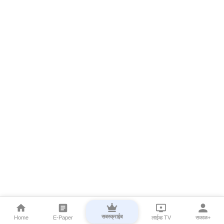
सबस्क्राईब
Home
E-Paper
लाईव्ह TV
सकाळ+