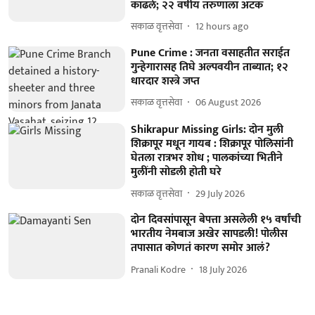
काढले; २२ वर्षीय तरुणाला अटक
सकाळ वृत्तसेवा
12 hours ago
Pune Crime : जनता वसाहतीत सराईत
गुन्हेगारासह तिघे अल्पवयीन ताब्यात; १२
धारदार शस्त्रे जप्त
सकाळ वृत्तसेवा
06 August 2026
Shikrapur Missing Girls: दोन मुली
शिक्रापूर मधून गायब : शिक्रापूर पोलिसांनी
घेतला रात्रभर शोध ; पालकांच्या भितीने
मुलींनी सोडली होती घरे
सकाळ वृत्तसेवा
29 July 2026
दोन दिवसांपासून बेपत्ता असलेली १५ वर्षांची
भारतीय नेमबाज अखेर सापडली! पोलीस
तपासात कोणतं कारण समोर आलं?
Pranali Kodre
18 July 2026