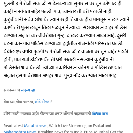
मुलगी ३ मे रोजी सकाळी साडेअकराच्या सुमारास घरातून कोणालाही
काही न सांगता बाहेर पडली. मात्र, त्यानंतर ती घरी परतली नाही.
कुटुंबीयांनी सर्वत्र शोध घेतल्यानंतरही तिचा काहीच मागमूस न लागल्याने
कोणीतरी फूस लावून तिला पळवून नेल्याच्या संशयावरून शहर पोलिस
ठाण्यात अज्ञात व्यक्तीविरोधात गुन्हा दाखल करण्यात आला आहे. दुसरी
घटना कोनगाव पोलिस ठाण्याच्या हद्दीतील रांजनोली परिसरात घडली.
येथील १५ वर्षीय मुलगी ५ मे रोजी सकाळी ८ वाजता घरातून बाहेर पडली
होती; मात्र रात्री उशिरापर्यंत ती घरी परतली नसल्याने कुटुंबीयांनी
पोलिसांत धाव घेतली. त्यांच्या तक्रारीवरून कोनगाव पोलिस ठाण्यात
अज्ञात इसमाविरोधात अपहरणाचा गुन्हा नोंद करण्यात आला आहे.
सकाळ+ चे
सदस्य व्हा
ब्रेक घ्या, डोकं चालवा,
कोडे सोडवा
!
शॉपिंगसाठी 'सकाळ प्राईम डील्स'च्या भन्नाट ऑफर्स पाहण्यासाठी
क्लिक करा
.
Read latest
Marathi news
, Watch Live Streaming on Esakal and
Maharashtra News
. Breaking news from India, Pune, Mumbai. Get the