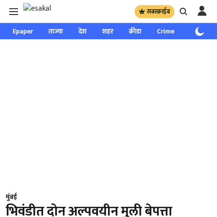
सबस्क्राईब
Epaper
ताज्या
देश
शहर
क्रीडा
Crime
साप्ताहिक
मुंबई
भिवंडीत दोन अल्पवयीन मुली बेपत्ता