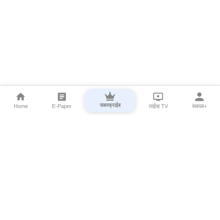
सबस्क्राईब
Home
E-Paper
लाईव्ह TV
सकाळ+
⌄
Marathi News