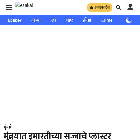
सबस्क्राईब
Epaper
ताज्या
देश
शहर
क्रीडा
Crime
साप्ताहिक
मुंबई
मुंब्र्यात इमारतीच्या सज्जाचे प्लास्टर