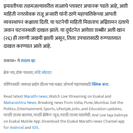
इमारतीच्या तळमजल्यावरील सज्जाचे प्लास्टर अचानक पडले आहे, अशी
माहिती नगरसेवक राजू अन्सारी यांनी ठाणे महापालिकेच्या आपत्ती
व्यवस्थापन कक्षाला दिली. या घटनेची माहिती मिळताच अग्निशमन दलाचे
जवान घटनास्थळी दाखल झाले. या दुर्घटनेत आयेशा शब्बीर अली खान
(२६) ही तरुणी जखमी झाली असून, तिला उपचारासाठी रुग्णालयात
दाखल करण्यात आले आहे.
सकाळ+ चे
सदस्य व्हा
ब्रेक घ्या, डोकं चालवा,
कोडे सोडवा
!
शॉपिंगसाठी 'सकाळ प्राईम डील्स'च्या भन्नाट ऑफर्स पाहण्यासाठी
क्लिक करा
.
Read latest
Marathi news
, Watch Live Streaming on Esakal and
Maharashtra News
. Breaking news from India, Pune, Mumbai. Get the
Politics, Entertainment, Sports, Lifestyle, Jobs, and Education updates,
मराठी ताज्या बातम्या, मराठी ब्रेकिंग न्यूज, मराठी ताज्या घडामोडी. And Live taja batmya
on Esakal Mobile App. Download the Esakal Marathi news Channel app
for
Android
and
IOS
.