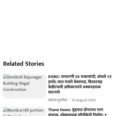
Related Stories
KDMC: परवानगी १४ मजल्यांची, बांधले २१
इमले; सात मजले बेकायदा, बिल्डरसह
केडीएमसी अधिकाऱ्यांचे धक्कादायक
कारनामे
सकाळ वृत्तसेवा
01 August 2026
Thane News: मुंब्र्यात डोंगराचा भाग
खचला, धोकादायक परिस्थिती निर्माण; ९