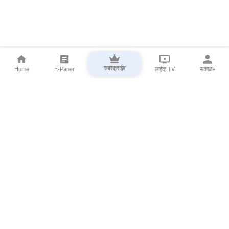
सबस्क्राईब
Home
E-Paper
लाईव्ह TV
सकाळ+
⌄
Marathi News
⌄
About Esakal
⌄
Digital Products