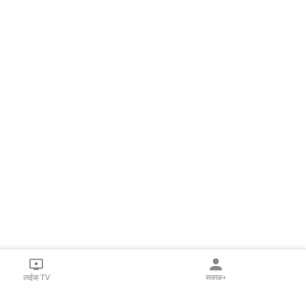
लाईव्ह TV
सकाळ+