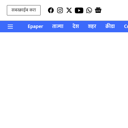
सबस्क्राईब करा
Epaper
ताज्या
देश
शहर
क्रीडा
C