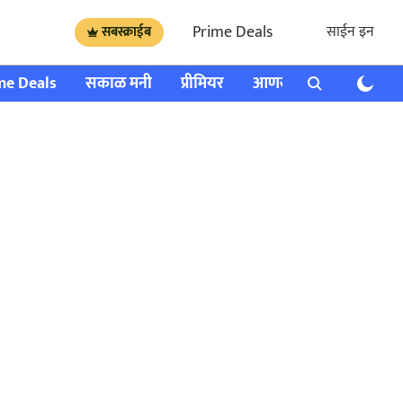
Prime Deals
साईन इन
सबस्क्राईब
me Deals
सकाळ मनी
प्रीमियर
आणखी
राशी भविष्य