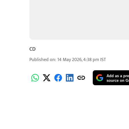
CD
Published on
:
14 May 2026, 4:38 pm
IST
Add as a pre
source on G