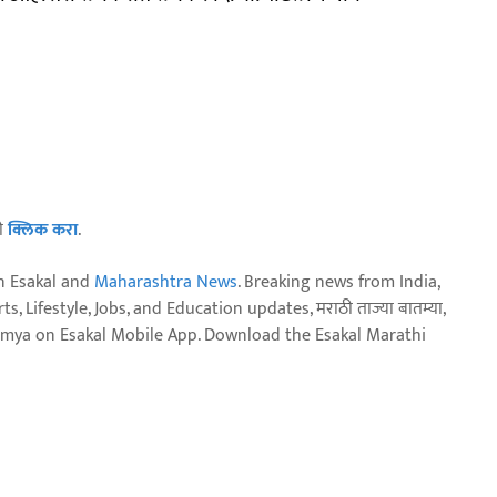
ठी
क्लिक करा
.
n Esakal and
Maharashtra News
. Breaking news from India,
, Lifestyle, Jobs, and Education updates, मराठी ताज्या बातम्या,
aja batmya on Esakal Mobile App. Download the Esakal Marathi