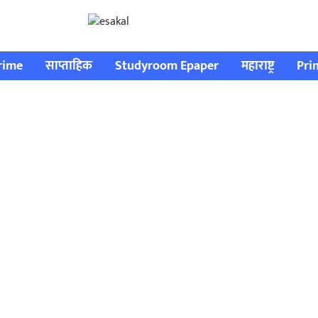
rime
साप्ताहिक
Studyroom Epaper
महाराष्ट्र
Pri