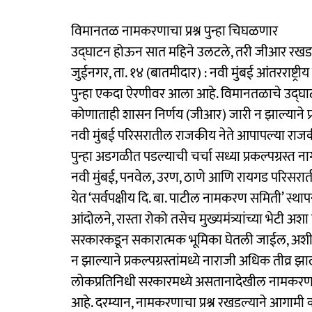
विमानतळ नामकरणाचा प्रश्न पुन्हा चिघळणार
उद्‍घाटन होऊन सात महिने उलटले, तरी जीआर रखडला; 
जुईनगर, ता. १४ (बातमीदार) : नवी मुंबई आंतरराष्ट्रीय
पुन्हा एकदा ऐरणीवर आला आहे. विमानतळाचे उद्‍घ
कोणाताही शासन निर्णय (जीआर) जारी न झाल्याने प्रक
नवी मुंबई परिसरातील राजकीय नेते आपापल्या राजकी
पुन्हा अडगळीत पडल्याची चर्चा सध्या प्रकल्पग्रस्त ना
नवी मुंबई, पनवेल, उरण, ठाणे आणि रायगड परिसरात
येत ‘सर्वपक्षीय दि. बा. पाटील नामकरण समिती’ स्थापन क
आंदोलने, रास्ता रोको तसेच मुख्यमंत्र्यांच्या भेटी 
सरकारकडून सकारात्मक भूमिका घेतली जाईल, अशी आश्व
न झाल्याने प्रकल्पग्रस्तांमध्ये नाराजी अधिक तीव्र
लोकप्रतिनिधी सरकारमध्ये असतानादेखील नामकरणाला उ
आहे. दरम्यान, नामकरणाचा प्रश्न रखडल्याने आगाम