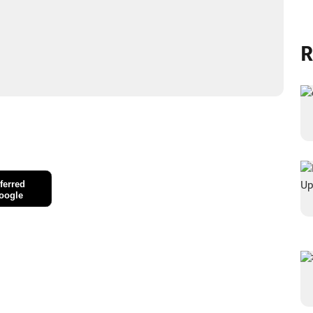
R
ferred
oogle