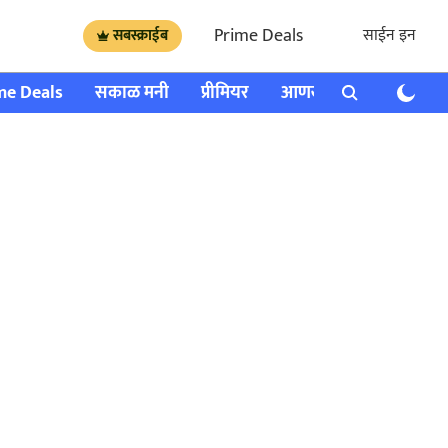
Prime Deals
साईन इन
सबस्क्राईब
me Deals
सकाळ मनी
प्रीमियर
आणखी
राशी भविष्य