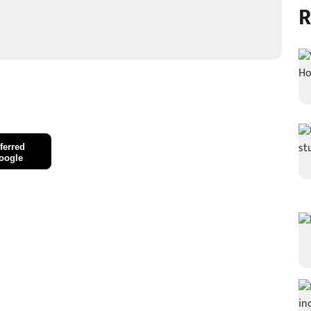
R
ferred
oogle