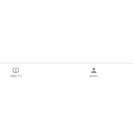
लाईव्ह TV
सकाळ+