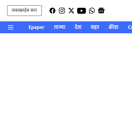
सबस्क्राईब करा
Epaper
ताज्या
देश
शहर
क्रीडा
C