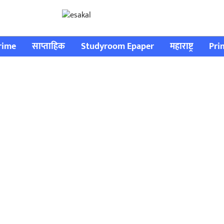
rime
साप्ताहिक
Studyroom Epaper
महाराष्ट्र
Pri