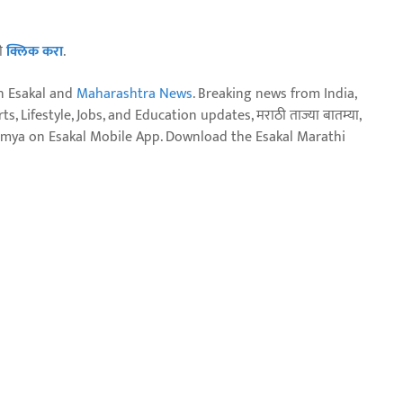
ठी
क्लिक करा
.
n Esakal and
Maharashtra News
. Breaking news from India,
, Lifestyle, Jobs, and Education updates, मराठी ताज्या बातम्या,
aja batmya on Esakal Mobile App. Download the Esakal Marathi