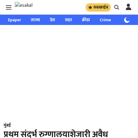
सबस्क्राईब
Epaper
ताज्या
देश
शहर
क्रीडा
Crime
साप्ताहिक
मुंबई
प्रथम संदर्भ रुग्णालयाशेजारी अवैध