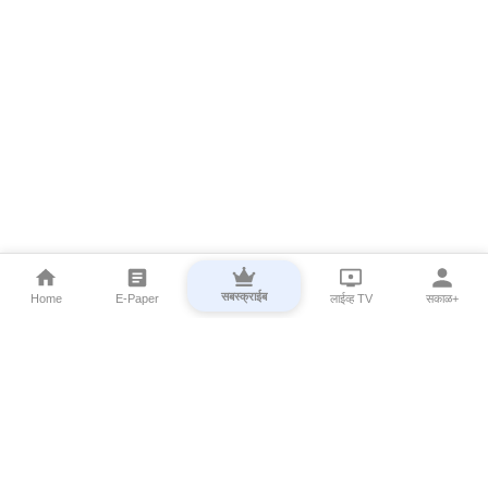
सबस्क्राईब
Home
E-Paper
लाईव्ह TV
सकाळ+