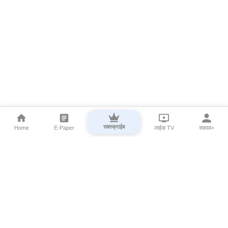
सबस्क्राईब
Home
E-Paper
लाईव्ह TV
सकाळ+
⌄
Marathi News