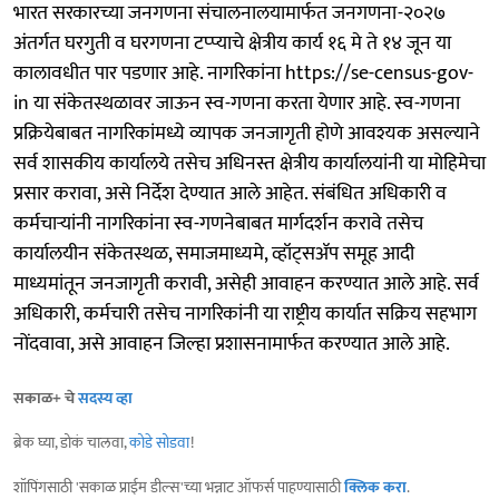
भारत सरकारच्या जनगणना संचालनालयामार्फत जनगणना-२०२७
अंतर्गत घरगुती व घरगणना टप्प्याचे क्षेत्रीय कार्य १६ मे ते १४ जून या
कालावधीत पार पडणार आहे. नागरिकांना https://se-census-gov-
in या संकेतस्थळावर जाऊन स्व-गणना करता येणार आहे. स्व-गणना
प्रक्रियेबाबत नागरिकांमध्ये व्यापक जनजागृती होणे आवश्यक असल्याने
सर्व शासकीय कार्यालये तसेच अधिनस्त क्षेत्रीय कार्यालयांनी या मोहिमेचा
प्रसार करावा, असे निर्देश देण्यात आले आहेत. संबंधित अधिकारी व
कर्मचाऱ्यांनी नागरिकांना स्व-गणनेबाबत मार्गदर्शन करावे तसेच
कार्यालयीन संकेतस्थळ, समाजमाध्यमे, व्हॉट्सॲप समूह आदी
माध्यमांतून जनजागृती करावी, असेही आवाहन करण्यात आले आहे. सर्व
अधिकारी, कर्मचारी तसेच नागरिकांनी या राष्ट्रीय कार्यात सक्रिय सहभाग
नोंदवावा, असे आवाहन जिल्हा प्रशासनामार्फत करण्यात आले आहे.
सकाळ+ चे
सदस्य व्हा
ब्रेक घ्या, डोकं चालवा,
कोडे सोडवा
!
शॉपिंगसाठी 'सकाळ प्राईम डील्स'च्या भन्नाट ऑफर्स पाहण्यासाठी
क्लिक करा
.