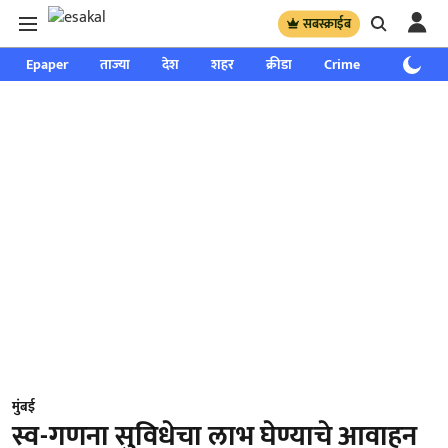
सबस्क्राईब
Epaper
ताज्या
देश
शहर
क्रीडा
Crime
साप्ताहिक
मुंबई
स्व-गणना सुविधेचा लाभ घेण्याचे आवाहन