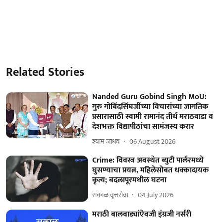
Related Stories
Nanded Guru Gobind Singh MoU:
गुरु गोबिंदसिंघजींच्या विचारांच्या जागतिक
प्रसारासाठी स्वामी रामानंद तीर्थ मराठवाडा व
देशभक्त विद्यापीठांचा सामंजस्य करार
श्याम जाधव
06 August 2026
Crime: विवस्त्र अवस्थेत ब्युटी पार्लरमध्ये
घुसण्याचा प्रयत्न, महिलेसोबत धक्कादायक
कृत्य; बदलापूरमधील घटना
सकाळ वृत्तसेवा
04 July 2026
मराठी बालवाड्यांऐवजी इंग्रजी नर्सरी