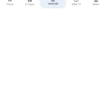
सबस्क्राईब
Home
E-Paper
लाईव्ह TV
सकाळ+
⌄
Marathi News
⌄
About Esakal
⌄
Digital Products
⌄
Sakal Programs
⌄
Print Products