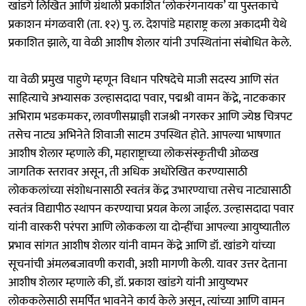
खांडगे लिखित आणि ग्रंथाली प्रकाशित ‘लोकरंगनायक’ या पुस्तकाचे
प्रकाशन मंगळवारी (ता. १२) पु. ल. देशपांडे महाराष्ट्र कला अकादमी येथे
प्रकाशित झाले, या वेळी आशीष शेलार यांनी उपस्थितांना संबोधित केले.
या वेळी प्रमुख पाहुणे म्हणून विधान परिषदेचे माजी सदस्य आणि संत
साहित्याचे अभ्यासक उल्हासदादा पवार, पद्मश्री वामन केंद्रे, नाटककार
अभिराम भडकमकर, लावणीसम्राज्ञी राजश्री नगरकर आणि ज्येष्ठ चित्रपट
तसेच नाट्य अभिनेते शिवाजी साटम उपस्थित होते. आपल्या भाषणात
आशीष शेलार म्हणाले की, महाराष्ट्राच्या लोकसंस्कृतीची ओळख
जागतिक स्तरावर असून, ती अधिक अधोरेखित करण्यासाठी
लोककलांच्या संशोधनासाठी स्वतंत्र केंद्र उभारण्याचा तसेच नाट्यासाठी
स्वतंत्र विद्यापीठ स्थापन करण्याचा प्रयत्न केला जाईल. उल्हासदादा पवार
यांनी वारकरी परंपरा आणि लोककला या दोन्हींचा आपल्या आयुष्यातील
प्रभाव सांगत आशीष शेलार यांनी वामन केंद्रे आणि डॉ. खांडगे यांच्या
सूचनांची अंमलबजावणी करावी, अशी मागणी केली. यावर उत्तर देताना
आशीष शेलार म्हणाले की, डॉ. प्रकाश खांडगे यांनी आयुष्यभर
लोककलेसाठी समर्पित भावनेने कार्य केले असून, त्यांच्या आणि वामन