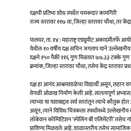
दक्षची प्रतिभा शोध स्पर्धेत चमकदार कामगिरी
राज्य स्तरावर ११७ वा, जिल्हा स्तरावर चौथा, तर केंद्र
पालघर, ता. १४ : महाराष्ट्र एड्यूमीट अकादमीतर्फे आय
येथील १० वर्षीय दक्ष सचिन जगताप याने उल्लेखनीय य
दक्षने १५० पैकी ११६ गुण मिळवत ७७.३३ टक्के गुण प्रा
क्रमांक, जिल्हा स्तरावर चौथा, तसेच केंद्र स्तरावर प
दक्ष हा आनंद आश्रमशाळेचा विद्यार्थी असून, लहान व
वेगळी ओळख निर्माण केली आहे. सातत्यपूर्ण अभ्यास,
त्याच्या या यशाबद्दल सर्व स्तरांतून त्याचे कौतुक
असून, त्याने विविध चित्रकला स्पर्धांमध्ये उल्लेखनीय
लोकेशन कॉम्पिटिशन ‘स्पेलिंग बी एलिमेंटरी’ तसेच गण
प्राविण्य मिळवले आहे. शाळास्तरीय तसेच सामाजिक 