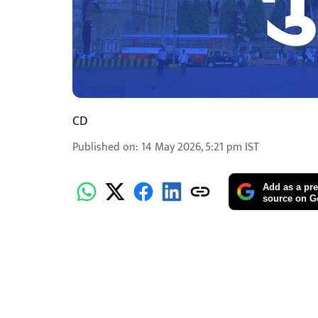
CD
Published on
:
14 May 2026, 5:21 pm
IST
Add as a pre
source on G