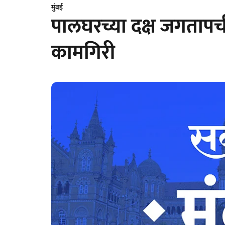
मुंबई
पालघरच्या दक्ष जगतापची 
कामगिरी