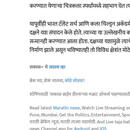
करण्यात येणाऱ्या चित्रकला स्पर्धांमध्ये सहभाग घेत
यापूर्वीही भारत टॅलेंट सर्च आणि कला चिल्ड्रन अकॅड
दक्षने यश संपादन केले होते. त्याच्या या उल्लेखनीय
सन्मानही करण्यात आला होता. दक्षच्या यशामुळे त्
निर्माण झाले असून भविष्यातही तो विविध क्षेत्रांत म
सकाळ+ चे
सदस्य व्हा
ब्रेक घ्या, डोकं चालवा,
कोडे सोडवा
!
शॉपिंगसाठी 'सकाळ प्राईम डील्स'च्या भन्नाट ऑफर्स पाहण्यासा
Read latest
Marathi news
, Watch Live Streaming o
Pune, Mumbai. Get the Politics, Entertainment, Sports
मराठी ब्रेकिंग न्यूज, मराठी ताज्या घडामोडी. And Live t
news Channel app for
Android
and
IOS
.