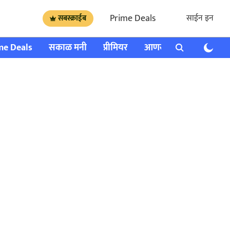
Prime Deals
साईन इन
सबस्क्राईब
me Deals
सकाळ मनी
प्रीमियर
आणखी
राशी भविष्य