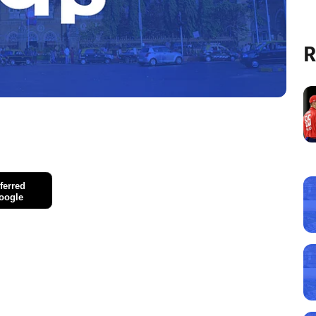
R
ferred
oogle