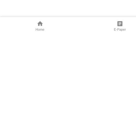
Home
E-Paper
Follow Us
Marathi News
Maharashtra N