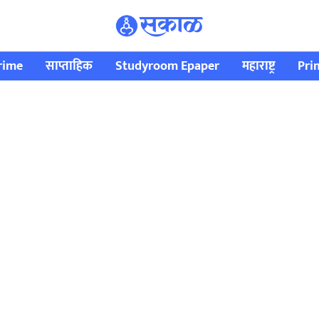
rime
साप्ताहिक
Studyroom Epaper
महाराष्ट्र
Pri