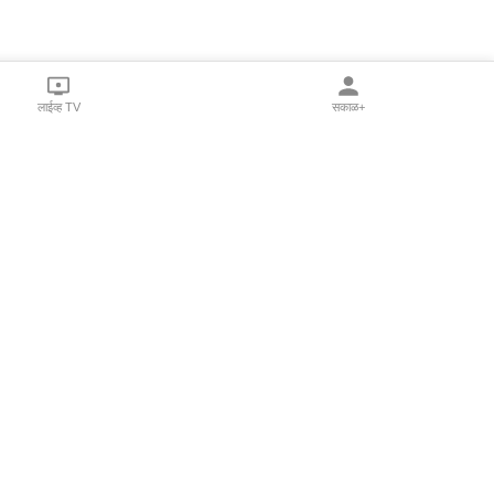
लाईव्ह TV
सकाळ+
l Programs
Print Products
Sakal Saptahik