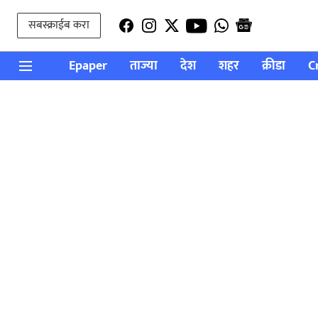
सबस्क्राईब करा
Epaper
ताज्या
देश
शहर
क्रीडा
C