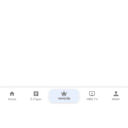
सबस्क्राईब
Home
E-Paper
लाईव्ह TV
सकाळ+