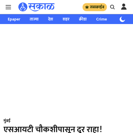
सबस्क्राईब
Epaper
ताज्या
देश
शहर
क्रीडा
Crime
साप्ताहिक
मुंबई
एसआयटी चौकशीपासून दूर राहा!