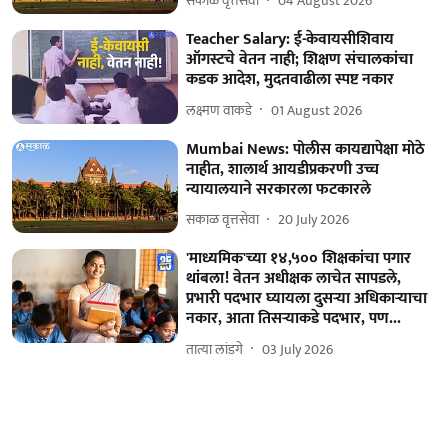
सकाळ वृत्तसेवा
04 August 2026
Teacher Salary: ई-केवायसीशिवाय
ऑगस्टचे वेतन नाही; शिक्षण संचालकांचा
कडक आदेश, मुदतवाढीला स्पष्ट नकार
लक्ष्मण वाकडे
01 August 2026
Mumbai News: पोलीस कायद्यापेक्षा मोठे
नाहीत, शालार्थ आयडीप्रकरणी उच्च
न्यायालयाने सरकारला फटकारले
सकाळ वृत्तसेवा
20 July 2026
'माध्यमिक'च्या १४,५०० शिक्षकांचा पगार
थांबला! वेतन अधीक्षक लाचेत सापडले,
प्रभारी पदभार घ्यायला दुसऱ्या अधिकाऱ्याचा
नकार, आता तिसऱ्याकडे पदभार, पण...
तात्या लांडगे
03 July 2026