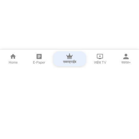
सबस्क्राईब
Home
E-Paper
लाईव्ह TV
सकाळ+
⌄
Marathi News