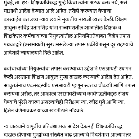
मुंबई, ता. १४ : शिक्षकांविरुद्ध गुन्हे किंवा त्यांना अटक करू नये, असे
याआधी आदेश देण्यात आले आहेत. तरीही करण्यात येणाऱ्या
कारवाईबाबत उच्च न्यायालयाने नुकतीच नाराजी व्यक्त केली. शिक्षण
आयुक्त सचिंद्र प्रतापसिंह यांना राज्यभरातील शाळांतील शिक्षक व
शिक्षकेतर कर्मचाऱ्यांच्या नियुक्त्यांतील अनियमिततेबाबत विशेष तपास
पथकाद्वारे (एसआयटी) सुरू असलेल्या तपास प्रक्रीयेपासून दूर राहण्याचे
आदेशही न्यायालयाने दिले आहेत.
कर्मचाऱ्यांच्या नियुक्त्यांचा तपास करण्याच्या उद्देशाने एसआयटी स्थापन
केली असताना शिक्षण आयुक्त गुन्हा दाखल करण्याचे आदेश देत आहेत.
आयुक्तांनाच एकसदस्यीय एसआयटी म्हणून स्वतःच चौकशी आणि तपास
करायचा असेल, तर आम्हाला एसआयटीच्याच कार्यपद्धतीबद्दल संशय
घेण्याचे पुरेसे कारण असल्याचेही निरीक्षण न्या. रवींद्र घुगे आणि न्या.
हितेन वेणेगावकर यांच्या खंडपीठाने नोंदवले.
न्यायालयाने यापूर्वीच प्रतिबंधात्मक आदेश देऊनही शिक्षकांविरुद्ध
दाखल होणाऱ्या गुन्ह्यांच्या संख्येत वाढ झाल्याचे निदर्शनास आल्यानंतर