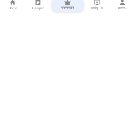
सबस्क्राईब
Home
E-Paper
लाईव्ह TV
सकाळ+
⌄
Marathi News
⌄
About Esakal
⌄
Digital Products
⌄
Sakal Programs
⌄
Print Products