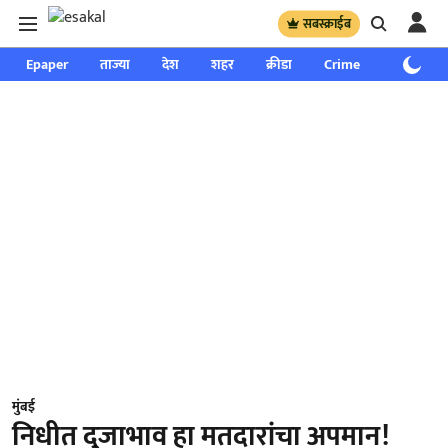
सबस्क्राईब
Epaper
ताज्या
देश
शहर
क्रीडा
Crime
साप्ताहिक
मुंबई
निधीत दुजाभाव हा मतदारांचा अपमान!