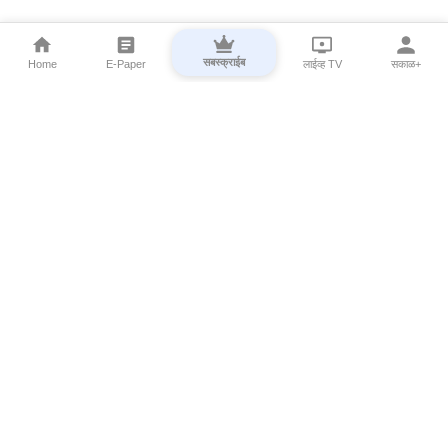
सबस्क्राईब
Home
E-Paper
लाईव्ह TV
सकाळ+
⌄
Marathi News
⌄
About Esakal
⌄
Digital Products
⌄
Sakal Programs
⌄
Print Products