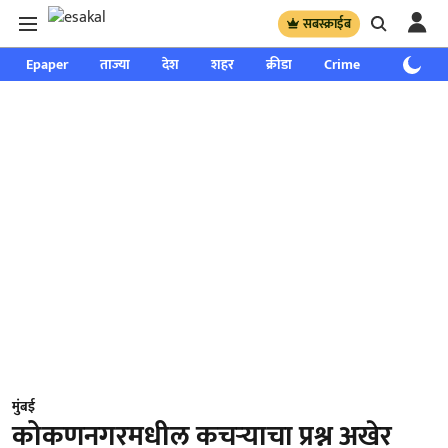
सबस्क्राईब
Epaper
ताज्या
देश
शहर
क्रीडा
Crime
साप्ताहिक
मुंबई
कोकणनगरमधील कचऱ्याचा प्रश्न अखेर