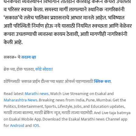
घनकचरा व्यवस्थापन विभागाने तातडीने कारवाई करून कचरा उचलला
व परिसर स्वच्छ केला. समस्या मार्गी लागल्याने स्थानिक नागरिकांनी
‘सकाळ’चे तसेच पालिका प्रशासनाचे आभार मानले आहेत. भविष्यात
अशी परिस्थिती निर्माण होऊ नये यासाठी नियमित स्वच्छता आणि वेळेवर
कचरा उचलण्याची व्यवस्था कायम ठेवावी, अशी मागणीही नागरिकांनी
केली आहे.
सकाळ+ चे
सदस्य व्हा
ब्रेक घ्या, डोकं चालवा,
कोडे सोडवा
!
शॉपिंगसाठी 'सकाळ प्राईम डील्स'च्या भन्नाट ऑफर्स पाहण्यासाठी
क्लिक करा
.
Read latest
Marathi news
, Watch Live Streaming on Esakal and
Maharashtra News
. Breaking news from India, Pune, Mumbai. Get the
Politics, Entertainment, Sports, Lifestyle, Jobs, and Education updates,
मराठी ताज्या बातम्या, मराठी ब्रेकिंग न्यूज, मराठी ताज्या घडामोडी. And Live taja batmya
on Esakal Mobile App. Download the Esakal Marathi news Channel app
for
Android
and
IOS
.