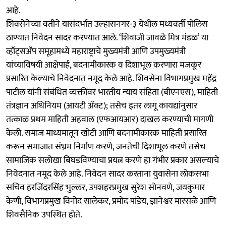
आहे.
शिवसेनेच्या वतीने यासंदर्भात उल्हासनगर-३ येथील मध्यवर्ती पोलिस
ठाण्यात निवेदन सादर करण्यात आले. ‘शिवाजी जावळे मित्र मंडळ’ या
व्हॉट्सॲप समूहामध्ये महाराष्ट्राचे मुख्यमंत्री आणि उपमुख्यमंत्री
यांच्याविषयी आक्षेपार्ह, बदनामीकारक व दिशाभूल करणारा मजकूर
प्रसारित केल्याचे निवेदनात नमूद केले आहे. शिवसेना विभागप्रमुख महेंद्र
पाटील यांनी संबंधित व्यक्तींवर भारतीय न्याय संहिता (बीएनएस), माहिती
तंत्रज्ञान अधिनियम (आयटी ॲक्ट); तसेच इतर लागू कायद्यांनुसार
तत्काळ प्रथम माहिती अहवाल (एफआयआर) दाखल करण्याची मागणी
केली. समाज माध्यमातून खोटी आणि बदनामीकारक माहिती प्रसारित
करून समाजात संभ्रम निर्माण करणे, जनतेची दिशाभूल करणे तसेच
सामाजिक सलोखा बिघडविण्याचा प्रयत्न करणे हा गंभीर प्रकार असल्याचे
निवेदनात नमूद केले आहे. निवेदन सादर करताना युवासेना लोकसभा
सचिव हरजिंदरसिंह भुल्लर, उपशहरप्रमुख सुरेश सोनवणे, जयकुमार
केणी, विभागप्रमुख विनोद सालेकर, प्रमोद पांडेय, ज्ञानेश्वर मारसळे आणि
शिवसैनिक उपस्थित होते.