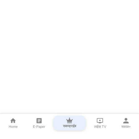
सबस्क्राईब
Home
E-Paper
लाईव्ह TV
सकाळ+