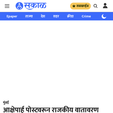
सबस्क्राईब
Epaper
ताज्या
देश
शहर
क्रीडा
Crime
साप्ताहिक
मुंबई
आक्षेपार्ह पोस्टवरून राजकीय वातावरण