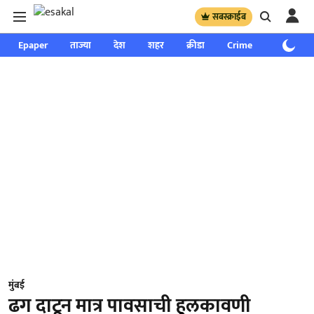
सबस्क्राईब
Epaper
ताज्या
देश
शहर
क्रीडा
Crime
साप्ताहिक
मुंबई
ढग दाटून मात्र पावसाची हुलकावणी