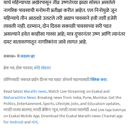
मार्च महिन्याच्या अखेरपासून तीव्र उष्णतेच्या झळा सोसत असलेले
नागरिक पावसाची मनोमनी प्रतीक्षा करीत आहेत. एल निनोमुळे जून
महिन्याचे तीन आठवडे उलटले तरी अद्याप पावसाने हवी तशी हजेरी
लावली नाही. दरम्यान, दोन दिवस सकाळी पावसाच्या सरी पडत
असल्याने हवेत काहीसा गारवा आहे; मात्र दुपारनंतर उष्ण आणि त्यानंतर
दमट वातावरणातून नागरिकांना जावे लागत आहे.
सकाळ+ चे
सदस्य व्हा
ब्रेक घ्या, डोकं चालवा,
कोडे सोडवा
!
शॉपिंगसाठी 'सकाळ प्राईम डील्स'च्या भन्नाट ऑफर्स पाहण्यासाठी
क्लिक करा
.
Read latest
Marathi news
, Watch Live Streaming on Esakal and
Maharashtra News
. Breaking news from India, Pune, Mumbai. Get the
Politics, Entertainment, Sports, Lifestyle, Jobs, and Education updates,
मराठी ताज्या बातम्या, मराठी ब्रेकिंग न्यूज, मराठी ताज्या घडामोडी. And Live taja batmya
on Esakal Mobile App. Download the Esakal Marathi news Channel app
for
Android
and
IOS
.