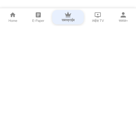
सबस्क्राईब
Home
E-Paper
लाईव्ह TV
सकाळ+
⌄
Marathi News
⌄
About Esakal
⌄
Digital Products
⌄
Sakal Programs