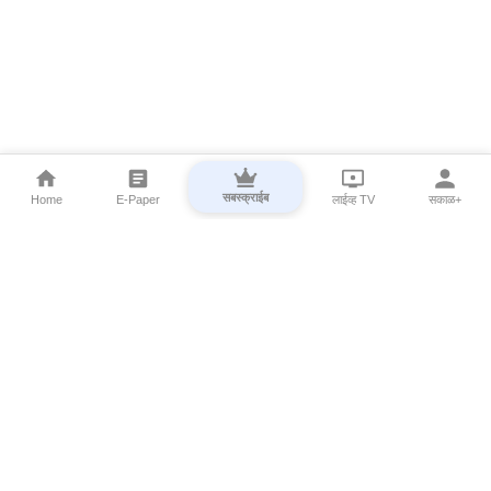
सबस्क्राईब
Home
E-Paper
लाईव्ह TV
सकाळ+
⌄
Marathi News
⌄
About Esakal