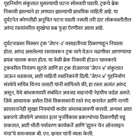
गृहनिर्माण संकुलात घुसल्याची घटना सोमवारी घडली. ट्रकचे ब्रेक
निकामी झाल्याने हा अपघात झाल्याची प्राथमिक माहिती आहे. या
दुर्घटनेत काेणतीही अनुचित घटना घडली नसली तरी दाट लोकवस्तीतील
अरुंद रस्त्यांवरील सुरक्षेचा प्रश्न पुन्हा ऐरणीवर आला आहे.
दुर्घटनाग्रस्त मिक्सर ट्रक ‘जेएन-२’ वसाहतीच्या ठिकाणाहून निघाला
होता. अरुंद असलेल्या रस्त्यावरून ट्रक मागे घेऊन चढणीवर आणण्याचा
प्रयत्न चालक करत होता. या वेळी ब्रेक निकामी हाेऊन चालकाचे
ट्रकवरील नियंत्रण सुटले आणि हा ट्रक शेजारच्या ‘जेएन ४’ संकुलात
जाऊन धडकला, अशी माहिती स्थानिकांनी दिली. ‘जेएन ४’ गृहनिर्माण
संस्थेचे सचिव विनय तलाटी यांनी सांगितले की, हा रस्ता अत्यंत अरुंद
असून, येथे बांधकामाशी संबंधित अवजड वाहनांची नेहमीच वर्दळ असते.
जिथे आवश्यक असेल तिथे विकसकांनी रस्ते रुंद करावेत आणि नागरी
प्रशासनानेही सुरक्षा नियमांची कठोर अंमलबजावणी करावी. अन्यथा अशा
प्रकारचे जीवघेणे अपघात इतर पुनर्विकास प्रकल्पांच्या ठिकाणीही घडू
शकतात, अशी भीती पर्यावरण कार्यकर्ते आणि ‘ह्युमन चेन ऑनलाइन
मंचा’चे समन्वयक बी. एन. कुमार यांनी व्‍यक्त केली.