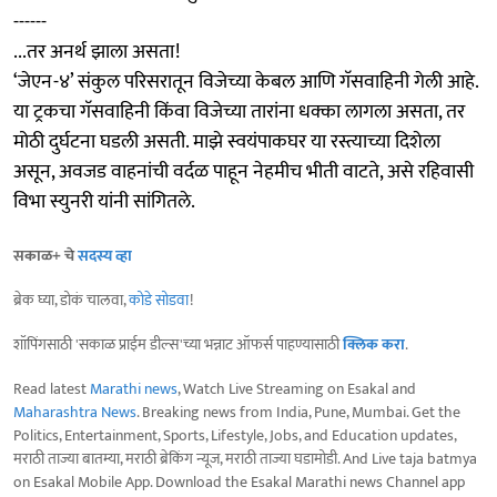
------
...तर अनर्थ झाला असता!
‘जेएन-४’ संकुल परिसरातून विजेच्या केबल आणि गॅसवाहिनी गेली आहे.
या ट्रकचा गॅसवाहिनी किंवा विजेच्या तारांना धक्का लागला असता, तर
मोठी दुर्घटना घडली असती. माझे स्वयंपाकघर या रस्त्याच्या दिशेला
असून, अवजड वाहनांची वर्दळ पाहून नेहमीच भीती वाटते, असे रहिवासी
विभा स्युनरी यांनी सांगितले.
सकाळ+ चे
सदस्य व्हा
ब्रेक घ्या, डोकं चालवा,
कोडे सोडवा
!
शॉपिंगसाठी 'सकाळ प्राईम डील्स'च्या भन्नाट ऑफर्स पाहण्यासाठी
क्लिक करा
.
Read latest
Marathi news
, Watch Live Streaming on Esakal and
Maharashtra News
. Breaking news from India, Pune, Mumbai. Get the
Politics, Entertainment, Sports, Lifestyle, Jobs, and Education updates,
मराठी ताज्या बातम्या, मराठी ब्रेकिंग न्यूज, मराठी ताज्या घडामोडी. And Live taja batmya
on Esakal Mobile App. Download the Esakal Marathi news Channel app