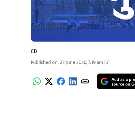
CD
Published on
:
22 June 2026, 7:19 am
IST
Add as a pre
source on G