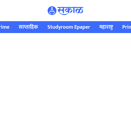
rime
साप्ताहिक
Studyroom Epaper
महाराष्ट्र
Pri