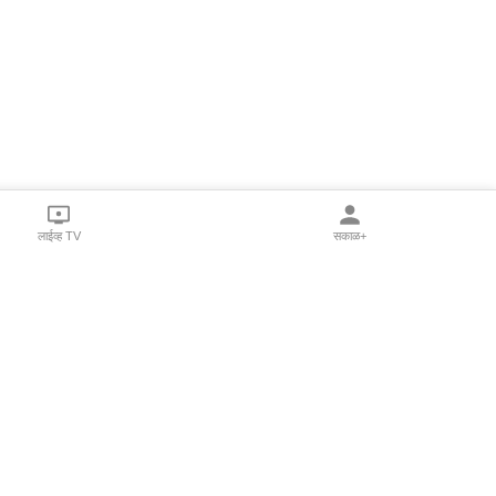
लाईव्ह TV
सकाळ+