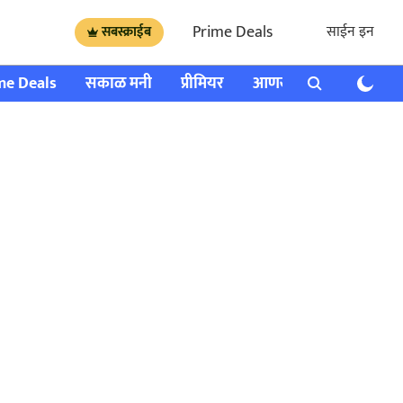
Prime Deals
साईन इन
सबस्क्राईब
me Deals
सकाळ मनी
प्रीमियर
आणखी
राशी भविष्य