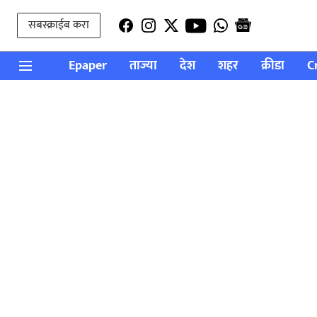
सबस्क्राईब करा
Epaper
ताज्या
देश
शहर
क्रीडा
C