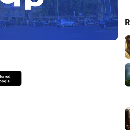
R
ferred
oogle